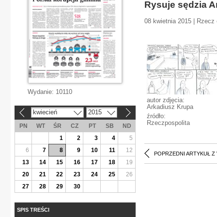
Rysuje sędzia A
08 kwietnia 2015 | Rzecz 
Wydanie:
10110
autor zdjęcia:
Arkadiusz Krupa
kwiecień
2015
«
»
źródło:
Rzeczpospolita
PN
WT
ŚR
CZ
PT
SB
ND
1
2
3
4
5
6
7
8
9
10
11
12
POPRZEDNI ARTYKUŁ Z
13
14
15
16
17
18
19
20
21
22
23
24
25
26
27
28
29
30
SPIS TREŚCI