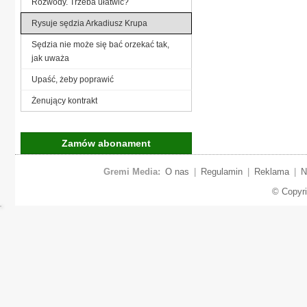
Rozwody. Trzeba ułatwić?
Rysuje sędzia Arkadiusz Krupa
Sędzia nie może się bać orzekać tak,
jak uważa
Upaść, żeby poprawić
Żenujący kontrakt
Zamów abonament
Gremi Media:
O nas
|
Regulamin
|
Reklama
|
N
© Copyr