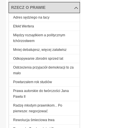
RZECZ O PRAWIE
Adres sędziego na tacy
Efekt Wertera
Między rozsądkiem a politycznym
tchórzostwem
Mniej debatujesz, więcej załatwisz
Odkopywanie zbrodni sprzed lat
Ostrzeżenia przyjaciół demokracji to za
mało
Powtarzałem rok studiów
Prawa autorskie do twórczości Jana
Pawła II
Radzę młodym prawnikom... Po
pierwsze: negocjować
Rewolucja śmieciowa trwa