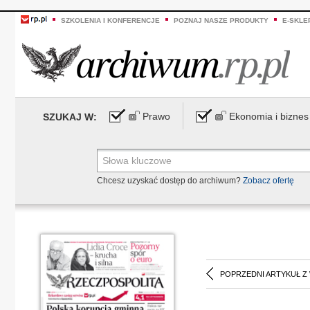
SZKOLENIA I KONFERENCJE
POZNAJ NASZE PRODUKTY
E-SKLE
Prawo
Ekonomia i biznes
SZUKAJ W:
Chcesz uzyskać dostęp do archiwum?
Zobacz ofertę
POPRZEDNI ARTYKUŁ Z