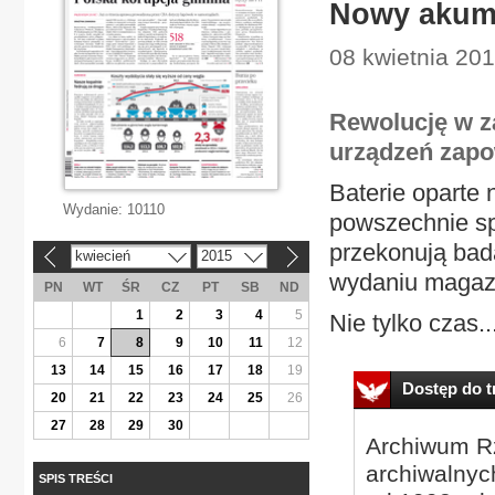
Nowy akumu
08 kwietnia 201
Rewolucję w z
urządzeń zapo
Baterie oparte
Wydanie:
10110
powszechnie sp
przekonują bad
kwiecień
2015
«
»
wydaniu magazy
PN
WT
ŚR
CZ
PT
SB
ND
1
2
3
4
5
Nie tylko czas..
6
7
8
9
10
11
12
13
14
15
16
17
18
19
Dostęp do tr
20
21
22
23
24
25
26
27
28
29
30
Archiwum Rz
archiwalnyc
SPIS TREŚCI