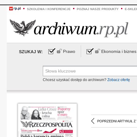
SZKOLENIA I KONFERENCJE
POZNAJ NASZE PRODUKTY
E-SKLE
Prawo
Ekonomia i biznes
SZUKAJ W:
Chcesz uzyskać dostęp do archiwum?
Zobacz ofertę
POPRZEDNI ARTYKUŁ Z