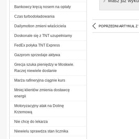
Masz już wyku
Bankowcy kręcą nosem na opłaty
Czas turbodoładowania
Dailymotion zmieni właściciela
POPRZEDNI ARTYKUŁ Z
Doskonale się z TNT uzupełniamy
FedEx połyka TNT Express
Gazprom sprzedaje aktywa
Grecja szuka pieniędzy w Moskwie.
Raczej niewiele dostanie
Marża rafineryjna ciągnie kurs
Mniej klientów zmienia dostawcę
energii
Motoryzacyjny atak na Dolinę
Krzemową
Nie chcę do lekarza
Niewielu sprawdza stan licznika