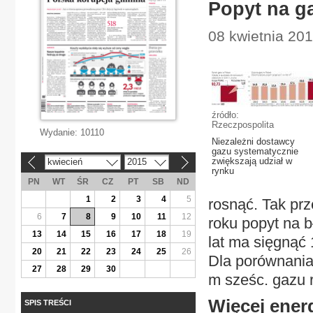
Popyt na g
08 kwietnia 20
źródło:
Rzeczpospolita
Wydanie:
10110
Niezależni dostawcy
gazu systematycznie
zwiększają udział w
kwiecień
2015
«
»
rynku
PN
WT
ŚR
CZ
PT
SB
ND
1
2
3
4
5
rosnąć. Tak prz
6
7
8
9
10
11
12
roku popyt na b
13
14
15
16
17
18
19
lat ma sięgnąć 
20
21
22
23
24
25
26
Dla porównania 
27
28
29
30
m sześc. gazu 
Więcej energ
SPIS TREŚCI