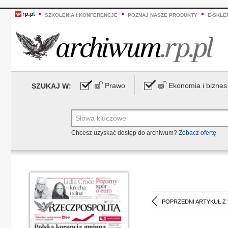
SZKOLENIA I KONFERENCJE
POZNAJ NASZE PRODUKTY
E-SKLE
Prawo
Ekonomia i biznes
SZUKAJ W:
Chcesz uzyskać dostęp do archiwum?
Zobacz ofertę
POPRZEDNI ARTYKUŁ Z