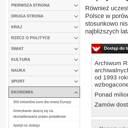
PIERWSZA STRONA
Również uczest
Polsce w porówn
DRUGA STRONA
stosunkowo nis
KRAJ
najbliższych lat
RZECZ O POLITYCE
Dostęp do tr
ŚWIAT
KULTURA
Archiwum Rz
archiwalnyc
NAUKA
od 1993 roku
SPORT
wzbogacone
EKONOMIA
Ponad milio
300 miliardów euro dla nowej Europy
Zamów dostę
Amerykanie skarżą się na
skomplikowane prawo podatkowe
Ape­tyt na zło­te­go