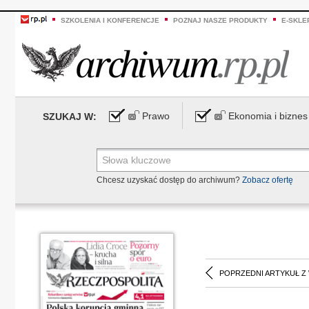
SZKOLENIA I KONFERENCJE
POZNAJ NASZE PRODUKTY
E-SKLE
Prawo
Ekonomia i biznes
SZUKAJ W:
Chcesz uzyskać dostęp do archiwum?
Zobacz ofertę
POPRZEDNI ARTYKUŁ Z