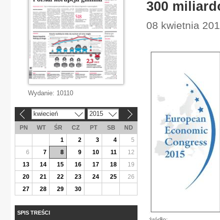
300 miliar
08 kwietnia 20
Wydanie:
10110
kwiecień
2015
«
»
PN
WT
ŚR
CZ
PT
SB
ND
1
2
3
4
5
6
7
8
9
10
11
12
13
14
15
16
17
18
19
20
21
22
23
24
25
26
27
28
29
30
SPIS TREŚCI
źródło: