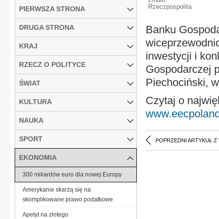
Rzeczpospolita
PIERWSZA STRONA
DRUGA STRONA
Banku Gospodar
wiceprzewodnic
KRAJ
inwestycji i k
RZECZ O POLITYCE
Gospodarczej p
Piechociński, w
ŚWIAT
Czytaj o najwię
KULTURA
www.eecpoland
NAUKA
SPORT
POPRZEDNI ARTYKUŁ Z
EKONOMIA
300 miliardów euro dla nowej Europy
Amerykanie skarżą się na
skomplikowane prawo podatkowe
Ape­tyt na zło­te­go