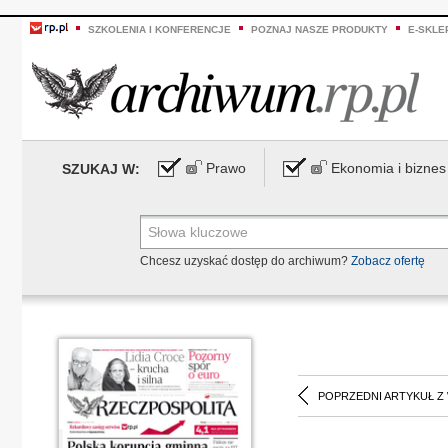
SZKOLENIA I KONFERENCJE
POZNAJ NASZE PRODUKTY
E-SKLE
Prawo
Ekonomia i biznes
SZUKAJ W:
Chcesz uzyskać dostęp do archiwum?
Zobacz ofertę
POPRZEDNI ARTYKUŁ Z