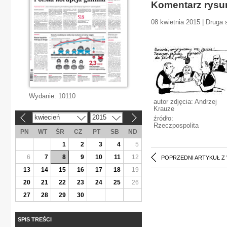
Komentarz rys
08 kwietnia 2015 | Druga 
Wydanie:
10110
autor zdjęcia: Andrzej
Krauze
kwiecień
2015
źródło:
«
»
Rzeczpospolita
PN
WT
ŚR
CZ
PT
SB
ND
1
2
3
4
5
6
7
8
9
10
11
12
POPRZEDNI ARTYKUŁ Z
13
14
15
16
17
18
19
20
21
22
23
24
25
26
27
28
29
30
SPIS TREŚCI