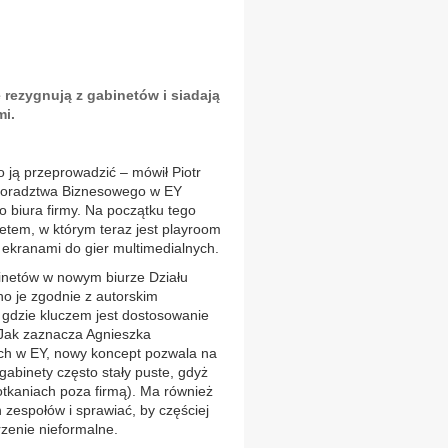
 rezygnują z gabinetów i siadają
mi.
o ją przeprowadzić – mówił Piotr
 Doradztwa Biznesowego w EY
 biura firmy. Na początku tego
netem, w którym teraz jest playroom
 ekranami do gier multimedialnych.
binetów w nowym biurze Działu
 je zgodnie z autorskim
 gdzie kluczem jest dostosowanie
 Jak zaznacza Agnieszka
ych w EY, nowy koncept pozwala na
gabinety często stały puste, gdyż
tkaniach poza firmą). Ma również
 zespołów i sprawiać, by częściej
rzenie nieformalne.