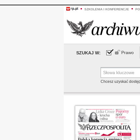
SZKOLENIA I KONFERENCJE
PO
Prawo
SZUKAJ W:
Chcesz uzyskać dostę