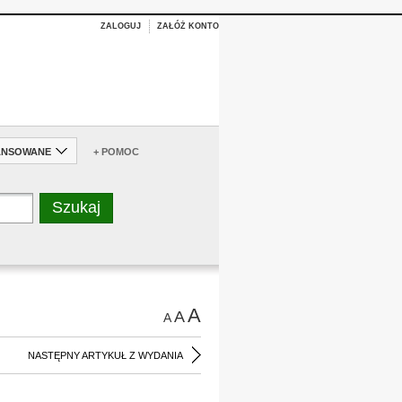
ZALOGUJ
ZAŁÓŻ KONTO
ANSOWANE
+ POMOC
A
A
A
NASTĘPNY ARTYKUŁ Z WYDANIA