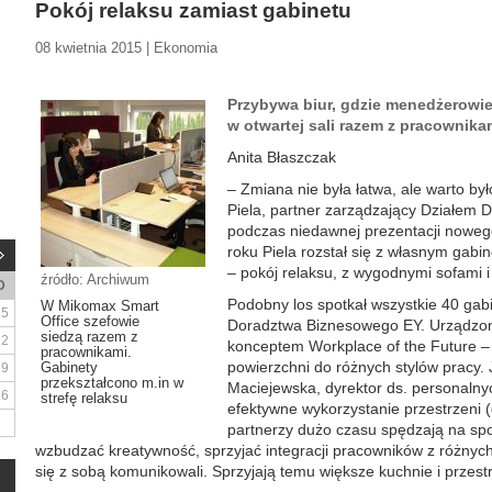
Pokój relaksu zamiast gabinetu
08 kwietnia 2015 | Ekonomia
Przybywa biur, gdzie menedżerowie
w otwartej sali razem z pracownika
Anita Błaszczak
– Zmiana nie była łatwa, ale warto był
Piela, partner zarządzający Działem
podczas niedawnej prezentacji nowego
roku Piela rozstał się z własnym gabi
– pokój relaksu, z wygodnymi sofami i
źródło: Archiwum
D
Podobny los spotkał wszystkie 40 ga
W Mikomax Smart
5
Office szefowie
Doradztwa Biznesowego EY. Urządzono
siedzą razem z
12
konceptem Workplace of the Future –
pracownikami.
powierzchni do różnych stylów pracy.
Gabinety
19
przekształcono m.in w
Maciejewska, dyrektor ds. personaln
26
strefę relaksu
efektywne wykorzystanie przestrzeni (
partnerzy dużo czasu spędzają na spo
wzbudzać kreatywność, sprzyjać integracji pracowników z różnych
się z sobą komunikowali. Sprzyjają temu większe kuchnie i przest