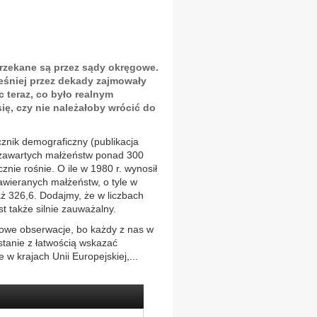
orzekane są przez sądy okręgowe.
ześniej przez dekady zajmowały
c teraz, co było realnym
ę, czy nie należałoby wrócić do
cznik demograficzny (publikacja
 zawartych małżeństw ponad 300
znie rośnie. O ile w 1980 r. wynosił
wieranych małżeństw, o tyle w
 aż 326,6. Dodajmy, że w liczbach
t także silnie zauważalny.
owe obserwacje, bo każdy z nas w
stanie z łatwością wskazać
 w krajach Unii Europejskiej,...