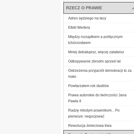
RZECZ O PRAWIE
Adres sędziego na tacy
Efekt Wertera
Między rozsądkiem a politycznym
tchórzostwem
Mniej debatujesz, więcej załatwisz
Odkopywanie zbrodni sprzed lat
Ostrzeżenia przyjaciół demokracji to za
mało
Powtarzałem rok studiów
Prawa autorskie do twórczości Jana
Pawła II
Radzę młodym prawnikom... Po
pierwsze: negocjować
Rewolucja śmieciowa trwa