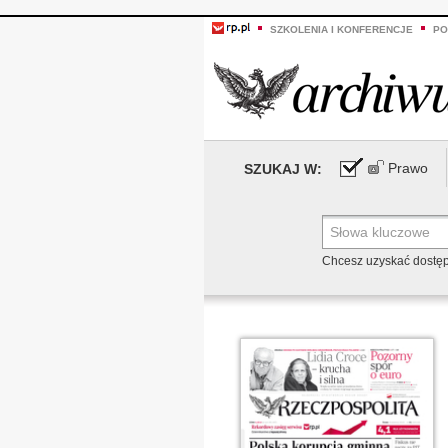
SZKOLENIA I KONFERENCJE
PO
Prawo
SZUKAJ W:
Chcesz uzyskać dostę