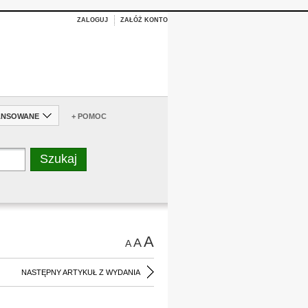
ZALOGUJ
ZAŁÓŻ KONTO
ANSOWANE
+ POMOC
A
A
A
NASTĘPNY ARTYKUŁ Z WYDANIA