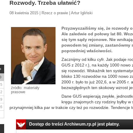
Rozwody. Trzeba ułatwić?
08 kwietnia 2015 | Rzecz o prawie | Artur Igliński
Przyzwyczailiśmy się, że rozwody 
Ale zaledwie od połowy lat 80. Wc
się tym sądy rejonowe. Nie wnikają
powodem tej zmiany, zastanówmy si
poprzedniej właściwości.
Zacznijmy od kilku cyfr. Jak podaje ro
GUS z 2012 r.), na każdy 1000 nowo
się rozwodzi. Wskaźnik ten systematyc
blisko 130 rozwodów na 1000 nowo za
D
2000 r. było to już 202,6, a w 2005 r.
5
bezwzględnych ten skokowy wzrost jes
źródło: materiały
prasowe
12
Dane GUS wspierają zwykłe, jednostk
19
kręgu znajomych czy rodziny byłby w 
26
przynajmniej kilka par w trakcie czy też po rozwodzie. Tendencje te
Dostęp do treści Archiwum.rp.pl jest płatny.