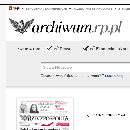
SZKOLENIA I KONFERENCJE
POZNAJ NASZE PRODUKTY
E-SKLE
Prawo
Ekonomia i biznes
SZUKAJ W:
Chcesz uzyskać dostęp do archiwum?
Zobacz ofertę
POPRZEDNI ARTYKUŁ Z