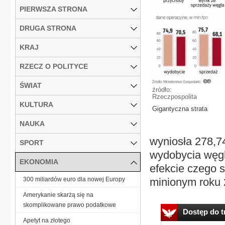
PIERWSZA STRONA
DRUGA STRONA
KRAJ
RZECZ O POLITYCE
ŚWIAT
źródło:
Rzeczpospolita
KULTURA
Gigantyczna strata
NAUKA
wyniosła 278,74
SPORT
wydobycia węgl
EKONOMIA
efekcie czego s
300 miliardów euro dla nowej Europy
minionym roku 2
Amerykanie skarżą się na
skomplikowane prawo podatkowe
Dostęp do tr
Ape­tyt na zło­te­go