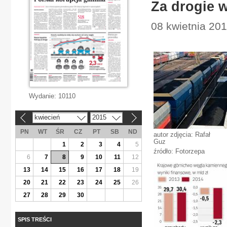
Za drogie 
08 kwietnia 20
Wydanie:
10110
kwiecień
2015
«
»
PN
WT
ŚR
CZ
PT
SB
ND
autor zdjęcia: Rafał
Guz
1
2
3
4
5
źródło: Fotorzepa
6
7
8
9
10
11
12
13
14
15
16
17
18
19
20
21
22
23
24
25
26
27
28
29
30
SPIS TREŚCI