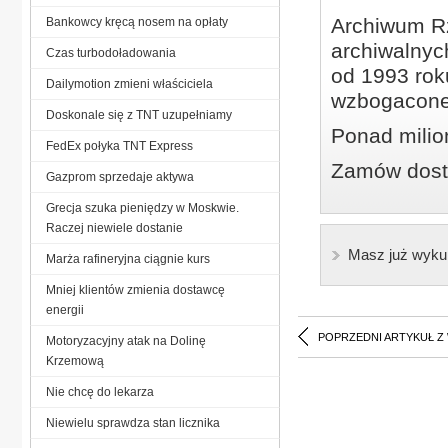
Archiwum Rz
Bankowcy kręcą nosem na opłaty
archiwalnyc
Czas turbodoładowania
od 1993 roku
Dailymotion zmieni właściciela
wzbogacone
Doskonale się z TNT uzupełniamy
Ponad milio
FedEx połyka TNT Express
Zamów dostę
Gazprom sprzedaje aktywa
Grecja szuka pieniędzy w Moskwie.
Raczej niewiele dostanie
Masz już wyku
Marża rafineryjna ciągnie kurs
Mniej klientów zmienia dostawcę
energii
POPRZEDNI ARTYKUŁ Z
Motoryzacyjny atak na Dolinę
Krzemową
Nie chcę do lekarza
Niewielu sprawdza stan licznika