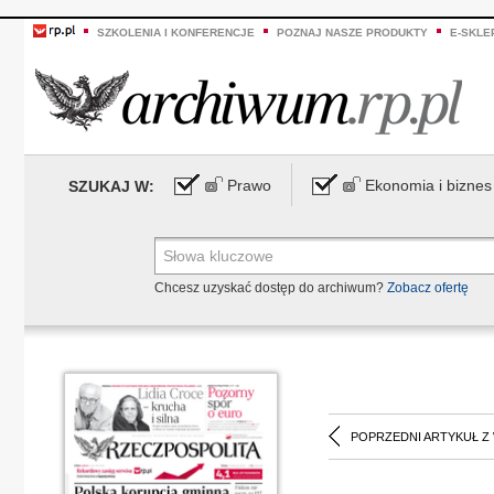
SZKOLENIA I KONFERENCJE
POZNAJ NASZE PRODUKTY
E-SKLE
Prawo
Ekonomia i biznes
SZUKAJ W:
Chcesz uzyskać dostęp do archiwum?
Zobacz ofertę
POPRZEDNI ARTYKUŁ Z