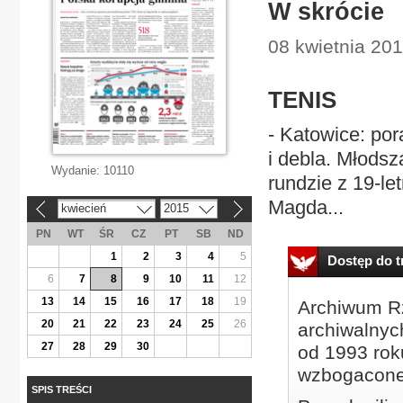
W skrócie
08 kwietnia 201
TENIS
- Katowice: por
i debla. Młodsz
Wydanie:
10110
rundzie z 19-le
Magda...
kwiecień
2015
«
»
PN
WT
ŚR
CZ
PT
SB
ND
1
2
3
4
5
Dostęp do tr
6
7
8
9
10
11
12
13
14
15
16
17
18
19
Archiwum Rz
20
21
22
23
24
25
26
archiwalnyc
27
28
29
30
od 1993 roku
wzbogacone
SPIS TREŚCI