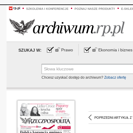
SZKOLENIA I KONFERENCJE
POZNAJ NASZE PRODUKTY
E-SKLE
Prawo
Ekonomia i biznes
SZUKAJ W:
Chcesz uzyskać dostęp do archiwum?
Zobacz ofertę
POPRZEDNI ARTYKUŁ Z