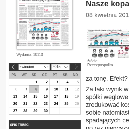
Nasze kopa
08 kwietnia 201
Wydanie:
10110
źródło:
Rzeczpospolita
kwiecień
2015
«
»
PN
WT
ŚR
CZ
PT
SB
ND
za tonę. Efekt?
1
2
3
4
5
Za taki wynik 
6
7
8
9
10
11
12
spółki węglowe,
13
14
15
16
17
18
19
zredukować kos
20
21
22
23
24
25
26
27
28
29
30
sobie natomias
spadających cen
SPIS TREŚCI
po raz pierwsz