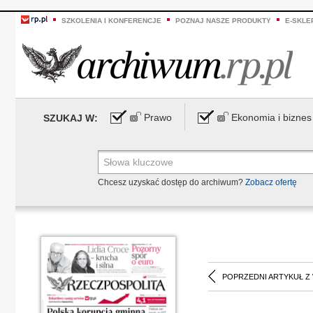
SZKOLENIA I KONFERENCJE
POZNAJ NASZE PRODUKTY
E-SKLE
Prawo
Ekonomia i biznes
SZUKAJ W:
Chcesz uzyskać dostęp do archiwum?
Zobacz ofertę
POPRZEDNI ARTYKUŁ Z