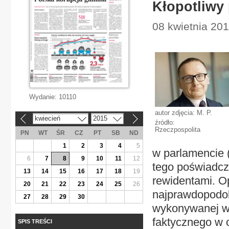
Kłopotliwy 
08 kwietnia 20
Wydanie:
10110
autor zdjęcia: M. P.
kwiecień
2015
«
»
źródło:
Rzeczpospolita
PN
WT
ŚR
CZ
PT
SB
ND
1
2
3
4
5
w parlamencie (
6
7
8
9
10
11
12
tego poświadcze
13
14
15
16
17
18
19
rewidentami. Op
20
21
22
23
24
25
26
najprawdopodobn
27
28
29
30
wykonywanej w 
faktycznego w o
SPIS TREŚCI