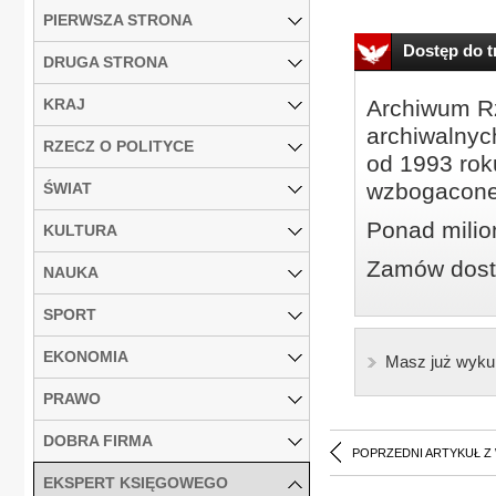
PIERWSZA STRONA
Dostęp do tr
DRUGA STRONA
KRAJ
Archiwum Rz
archiwalnyc
RZECZ O POLITYCE
od 1993 roku
wzbogacone
ŚWIAT
Ponad milio
KULTURA
Zamów dostę
NAUKA
SPORT
EKONOMIA
Masz już wyku
PRAWO
DOBRA FIRMA
POPRZEDNI ARTYKUŁ Z
EKSPERT KSIĘGOWEGO