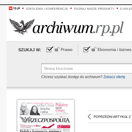
SZKOLENIA I KONFERENCJE
POZNAJ NASZE PRODUKTY
E-SKLE
Prawo
Ekonomia i biznes
SZUKAJ W:
Chcesz uzyskać dostęp do archiwum?
Zobacz ofertę
POPRZEDNI ARTYKUŁ Z