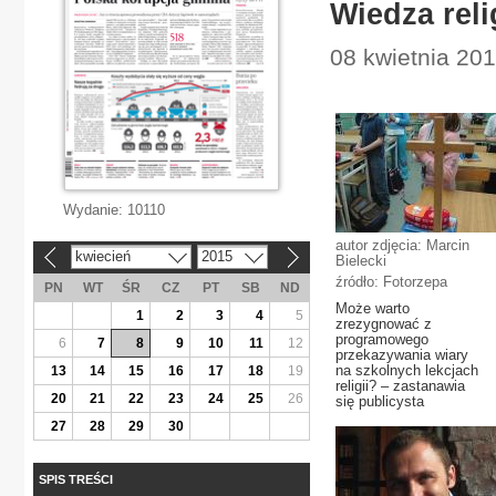
Wiedza reli
08 kwietnia 201
Wydanie:
10110
autor zdjęcia: Marcin
kwiecień
2015
«
»
Bielecki
źródło: Fotorzepa
PN
WT
ŚR
CZ
PT
SB
ND
Może warto
1
2
3
4
5
zrezygnować z
programowego
6
7
8
9
10
11
12
przekazywania wiary
na szkolnych lekcjach
13
14
15
16
17
18
19
religii? – zastanawia
20
21
22
23
24
25
26
się publicysta
27
28
29
30
SPIS TREŚCI