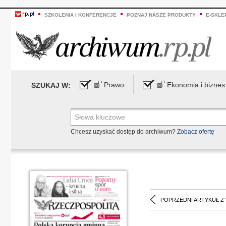
SZKOLENIA I KONFERENCJE
POZNAJ NASZE PRODUKTY
E-SKLE
Prawo
Ekonomia i biznes
SZUKAJ W:
Chcesz uzyskać dostęp do archiwum?
Zobacz ofertę
POPRZEDNI ARTYKUŁ Z