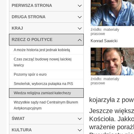
PIERWSZA STRONA
DRUGA STRONA
KRAJ
źródło: materiały
prasowe
RZECZ O POLITYCE
Konrad Sawicki
A może historia jest jednak kobietą
Czas zacząć budowę nowej laickiej
lewicy
Pozorny spór o euro
źródło: materiały
prasowe
Smoleńsk, wyborcza pułapka na PiS
Wiedza religijna zamiast katechezy
kojarzyła z pow
Wszystkie sądy nad Centralnym Biurem
Antykorupcyjnym
Jeszcze większ
Kościoła. Jakk
ŚWIAT
wrażenie porażk
KULTURA