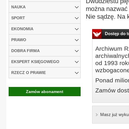
Dwudziestu pięc
NAUKA
można nazwać s
Nie sądzę. Na k
SPORT
EKONOMIA
Dostęp do tr
PRAWO
Archiwum Rz
DOBRA FIRMA
archiwalnyc
EKSPERT KSIĘGOWEGO
od 1993 roku
wzbogacone
RZECZ O PRAWIE
Ponad milio
Zamów dostę
Zamów abonament
Masz już wyku