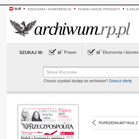
SZKOLENIA I KONFERENCJE
POZNAJ NASZE PRODUKTY
E-SKLE
Prawo
Ekonomia i biznes
SZUKAJ W:
Chcesz uzyskać dostęp do archiwum?
Zobacz ofertę
POPRZEDNI ARTYKUŁ Z