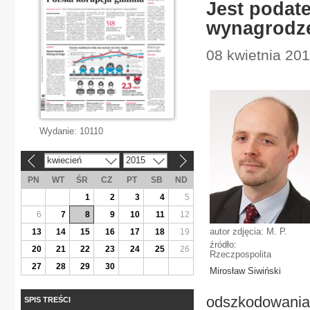
Jest podat
wynagrodz
08 kwietnia 201
Wydanie:
10110
kwiecień
2015
«
»
PN
WT
ŚR
CZ
PT
SB
ND
1
2
3
4
5
6
7
8
9
10
11
12
autor zdjęcia: M. P.
13
14
15
16
17
18
19
źródło:
20
21
22
23
24
25
26
Rzeczpospolita
27
28
29
30
Mirosław Siwiński
odszkodowania.
SPIS TREŚCI