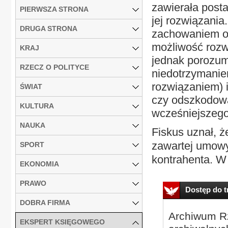
zawierała post
PIERWSZA STRONA
jej rozwiązania
DRUGA STRONA
zachowaniem od
możliwość rozw
KRAJ
jednak porozum
RZECZ O POLITYCE
niedotrzymani
rozwiązaniem) i
ŚWIAT
czy odszkodowa
KULTURA
wcześniejszeg
NAUKA
Fiskus uznał, 
zawartej umowy
SPORT
kontrahenta. W j
EKONOMIA
PRAWO
Dostęp do tr
DOBRA FIRMA
Archiwum Rz
EKSPERT KSIĘGOWEGO