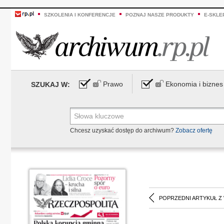
SZKOLENIA I KONFERENCJE
POZNAJ NASZE PRODUKTY
E-SKLE
Prawo
Ekonomia i biznes
SZUKAJ W:
Chcesz uzyskać dostęp do archiwum?
Zobacz ofertę
POPRZEDNI ARTYKUŁ Z