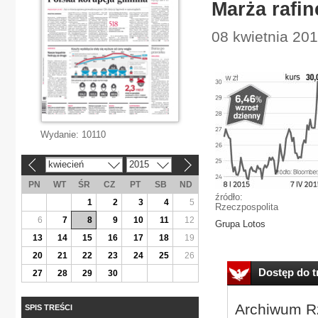
Marża rafin
08 kwietnia 20
Wydanie:
10110
kwiecień
2015
«
»
PN
WT
ŚR
CZ
PT
SB
ND
źródło:
1
2
3
4
5
Rzeczpospolita
6
7
8
9
10
11
12
Grupa Lotos
13
14
15
16
17
18
19
20
21
22
23
24
25
26
Dostęp do tr
27
28
29
30
Archiwum Rz
SPIS TREŚCI