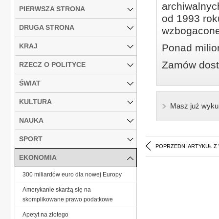
archiwalnyc
PIERWSZA STRONA
od 1993 roku
DRUGA STRONA
wzbogacone
KRAJ
Ponad milio
Zamów dostę
RZECZ O POLITYCE
ŚWIAT
KULTURA
Masz już wyku
NAUKA
SPORT
POPRZEDNI ARTYKUŁ Z
EKONOMIA
300 miliardów euro dla nowej Europy
Amerykanie skarżą się na
skomplikowane prawo podatkowe
Ape­tyt na zło­te­go