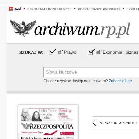
SZKOLENIA I KONFERENCJE
POZNAJ NASZE PRODUKTY
E-SKLE
Prawo
Ekonomia i biznes
SZUKAJ W:
Chcesz uzyskać dostęp do archiwum?
Zobacz ofertę
POPRZEDNI ARTYKUŁ Z