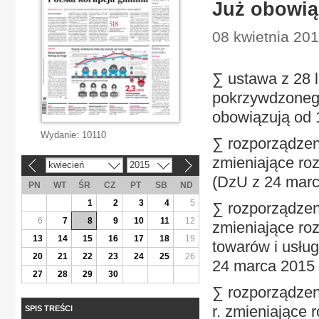
Już obowiąz
08 kwietnia 201
∑ ustawa z 28 l
pokrzywdzonego 
obowiązują od 1
Wydanie:
10110
∑ rozporządzen
zmieniające ro
kwiecień
2015
«
»
(DzU z 24 marca
PN
WT
ŚR
CZ
PT
SB
ND
1
2
3
4
5
∑ rozporządzeni
6
7
8
9
10
11
12
zmieniające ro
13
14
15
16
17
18
19
towarów i usłu
20
21
22
23
24
25
26
24 marca 2015 r
27
28
29
30
∑ rozporządzen
r. zmieniające
SPIS TREŚCI