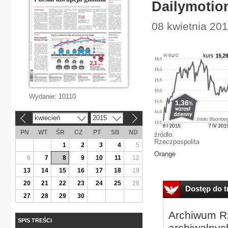
Dailymotion
08 kwietnia 20
Wydanie:
10110
kwiecień
2015
«
»
PN
WT
ŚR
CZ
PT
SB
ND
źródło:
Rzeczpospolita
1
2
3
4
5
Orange
6
7
8
9
10
11
12
13
14
15
16
17
18
19
20
21
22
23
24
25
26
Dostęp do tr
27
28
29
30
Archiwum Rz
SPIS TREŚCI
archiwalnyc