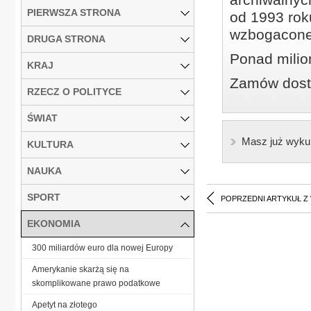
PIERWSZA STRONA
od 1993 roku
wzbogacone
DRUGA STRONA
Ponad milio
KRAJ
Zamów dostę
RZECZ O POLITYCE
ŚWIAT
Masz już wyku
KULTURA
NAUKA
SPORT
POPRZEDNI ARTYKUŁ Z
EKONOMIA
300 miliardów euro dla nowej Europy
Amerykanie skarżą się na
skomplikowane prawo podatkowe
Ape­tyt na zło­te­go