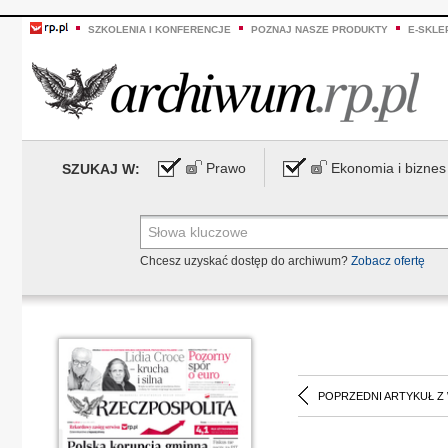
SZKOLENIA I KONFERENCJE
POZNAJ NASZE PRODUKTY
E-SKLE
Prawo
Ekonomia i biznes
SZUKAJ W:
Chcesz uzyskać dostęp do archiwum?
Zobacz ofertę
POPRZEDNI ARTYKUŁ Z