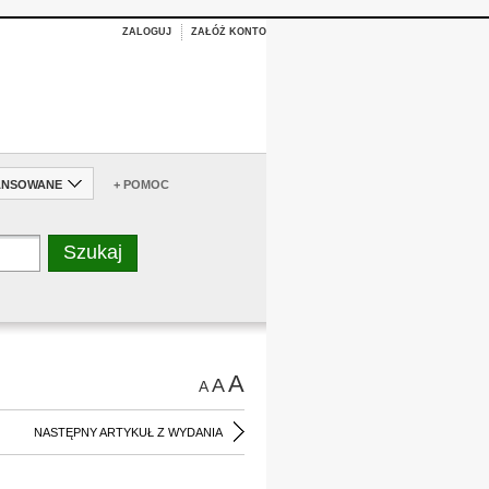
ZALOGUJ
ZAŁÓŻ KONTO
ANSOWANE
+ POMOC
A
A
A
NASTĘPNY ARTYKUŁ Z WYDANIA