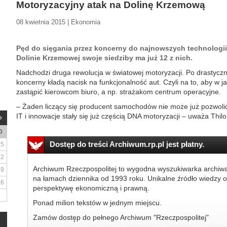
Motoryzacyjny atak na Dolinę Krzemową
08 kwietnia 2015 | Ekonomia
Pęd do sięgania przez koncerny do najnowszych technologii s
Dolinie Krzemowej swoje siedziby ma już 12 z nich.
Nadchodzi druga rewolucja w światowej motoryzacji. Po drastyczn
koncerny kładą nacisk na funkcjonalność aut. Czyli na to, aby w 
zastąpić kierowcom biuro, a np. strażakom centrum operacyjne.
– Żaden liczący się producent samochodów nie może już pozwolić
IT i innowacje stały się już częścią DNA motoryzacji – uważa Thilo
D
Dostęp do treści Archiwum.rp.pl jest płatny.
5
12
Archiwum Rzeczpospolitej to wygodna wyszukiwarka archiw
19
na łamach dziennika od 1993 roku. Unikalne źródło wiedzy o
26
perspektywę ekonomiczną i prawną.
Ponad milion tekstów w jednym miejscu.
Zamów dostęp do pełnego Archiwum "Rzeczpospolitej"