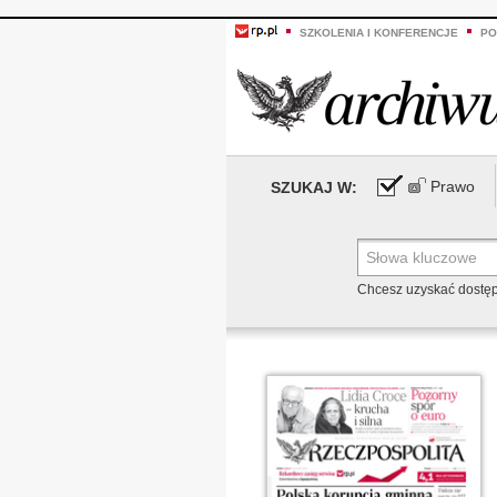
SZKOLENIA I KONFERENCJE
PO
Prawo
SZUKAJ W:
Chcesz uzyskać dostę