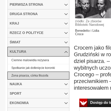
PIERWSZA STRONA
DRUGA STRONA
źródło: Ze zbiorów
KRAJ
Biblioteki Narodowej
Benedetto i Lidia
RZECZ O POLITYCE
Croce
ŚWIAT
Crocem jako fi
KULTURA
Grudziński w r
dzieł pisarza.
Ciemne malowidła reżysera
wybitnych uczon
Spotkanie jak dotknięcie koronki
Crocego – prof
Żona pisarza, córka filozofa
przeciwnikiem –
NAUKA
interesowałem 
SPORT
Dostęp do tr
EKONOMIA