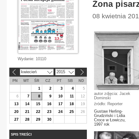
Żona pisarz
08 kwietnia 201
Wydanie:
10110
kwiecień
2015
«
»
PN
WT
ŚR
CZ
PT
SB
ND
1
2
3
4
5
autor zdjęcia: Jacek
6
7
8
9
10
11
12
Dominski
źródło: Reporter
13
14
15
16
17
18
19
Gustaw Herling-
20
21
22
23
24
25
26
Grudziński i Lidia
27
28
29
30
Croce w Łowiczu,
1997 rok
SPIS TREŚCI