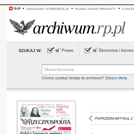
SZKOLENIA I KONFERENCJE
POZNAJ NASZE PRODUKTY
E-SKLE
Prawo
Ekonomia i biznes
SZUKAJ W:
Chcesz uzyskać dostęp do archiwum?
Zobacz ofertę
POPRZEDNI ARTYKUŁ Z