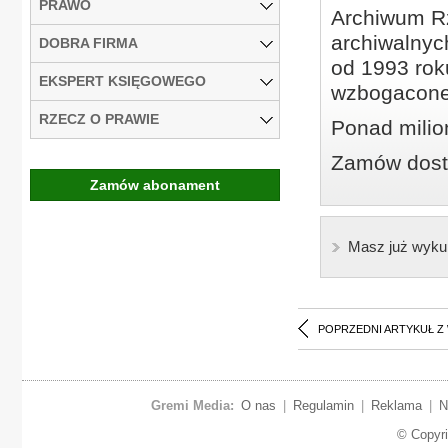
PRAWO
Archiwum Rz
archiwalnyc
DOBRA FIRMA
od 1993 roku
EKSPERT KSIĘGOWEGO
wzbogacone
RZECZ O PRAWIE
Ponad milio
Zamów dostę
Zamów abonament
Masz już wyku
POPRZEDNI ARTYKUŁ Z
Gremi Media:
O nas
|
Regulamin
|
Reklama
|
N
© Copyr