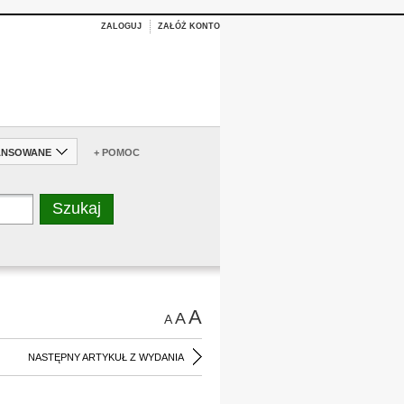
ZALOGUJ
ZAŁÓŻ KONTO
ANSOWANE
+ POMOC
A
A
A
NASTĘPNY ARTYKUŁ Z WYDANIA