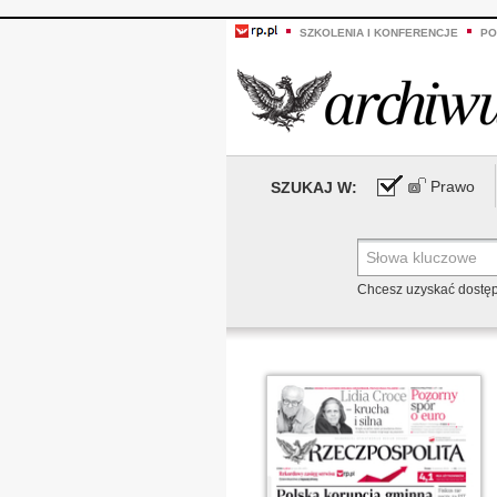
SZKOLENIA I KONFERENCJE
PO
Prawo
SZUKAJ W:
Chcesz uzyskać dostę