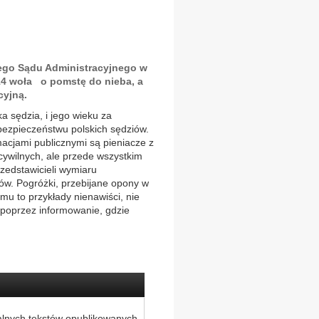
ego Sądu Administracyjnego w
4 woła o pomstę do nieba, a
cyjną.
a sędzia, i jego wieku za
 bezpieczeństwu polskich sędziów.
acjami publicznymi są pieniacze z
wilnych, ale przede wszystkim
rzedstawicieli wymiaru
gów. Pogróżki, przebijane opony w
u to przykłady nienawiści, nie
poprzez informowanie, gdzie
alnych tekstów opublikowanych