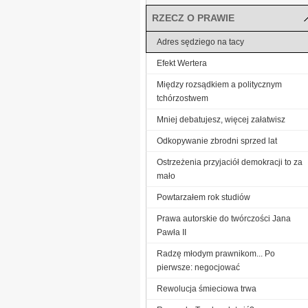
RZECZ O PRAWIE
Adres sędziego na tacy
Efekt Wertera
Między rozsądkiem a politycznym
tchórzostwem
Mniej debatujesz, więcej załatwisz
Odkopywanie zbrodni sprzed lat
Ostrzeżenia przyjaciół demokracji to za
mało
Powtarzałem rok studiów
Prawa autorskie do twórczości Jana
Pawła II
Radzę młodym prawnikom... Po
pierwsze: negocjować
Rewolucja śmieciowa trwa