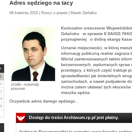
Adres sędziego na tacy
08 kwietnia 2015 | Rzecz o prawie | Marek Derlatka
Kuriozalne orzeczenie Wojewódzki
Gdańsku w sprawie II SA/GD 764/1
przynajmniej o dobrą skargę kasa
Uznanie miejscowości, w której mieszk
informację publiczną realnie zagraża
Wśród zainteresowanych takimi inform
bezsensownych, wydumanych spraw cy
przestępcy, z których część traktuje p
sprawiedliwości jak śmiertelnych wro
D
samochodach, a nawet podpalenie dom
5
źródło: materiały
można zatem ułatwiać tych ekscesów 
prasowe
12
mieszka sędzia.
19
Oczywiście adres danego sędziego...
26
Dostęp do treści Archiwum.rp.pl jest płatny.
Archiwum Rzeczpospolitej to wygodna wyszukiwarka archiw