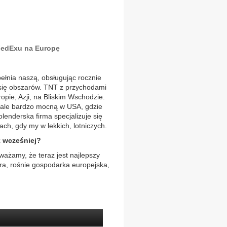
FedExu na Europę
ełnia naszą, obsługując rocznie
 się obszarów. TNT z przychodami
pie, Azji, na Bliskim Wschodzie.
 ale bardzo mocną w USA, gdzie
lenderska firma specjalizuje się
ach, gdy my w lekkich, lotniczych.
k wcześniej?
uważamy, że teraz jest najlepszy
ara, rośnie gospodarka europejska,