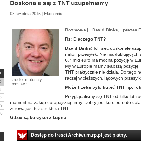
Doskonale się z TNT uzupełniamy
08 kwietnia 2015 | Ekonomia
Rozmowa | David Binks, prezes 
Rz: Dlaczego TNT?
David Binks:
Ich sieć doskonale uzup
milion przesyłek. Nie ma dublujących
6,7 mld euro ma mocną pozycję w Euro
My w Europie mamy słabszą pozycję,
TNT praktycznie nie działa. Do tego ho
raczej w cięższych, lądowych przesyłk
źródło: materiały
D
prasowe
Może trzeba było kupić TNT np. ro
5
Przyglądaliśmy się TNT od kilku lat i 
12
moment na zakup europejskiej firmy. Dobry jest kurs euro do dol
19
zdrowa jest też struktura TNT.
26
Gdzie są korzyści z kupna
...
Dostęp do treści Archiwum.rp.pl jest płatny.