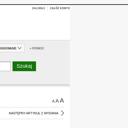
ZALOGUJ
ZAŁÓŻ KONTO
ANSOWANE
+ POMOC
A
A
A
NASTĘPNY ARTYKUŁ Z WYDANIA