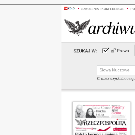
SZKOLENIA I KONFERENCJE
PO
Prawo
SZUKAJ W:
Chcesz uzyskać dostę