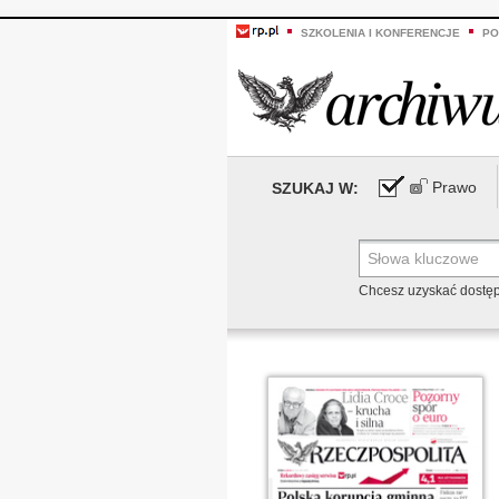
SZKOLENIA I KONFERENCJE
PO
Prawo
SZUKAJ W:
Chcesz uzyskać dostę