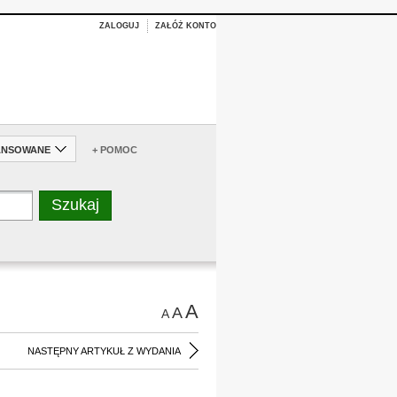
ZALOGUJ
ZAŁÓŻ KONTO
ANSOWANE
+ POMOC
A
A
A
NASTĘPNY ARTYKUŁ Z WYDANIA