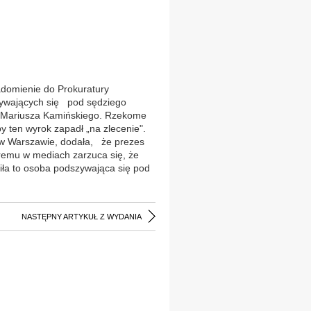
domienie do Prokuratury
zywających się pod sędziego
ł Mariusza Kamińskiego. Rzekome
 ten wyrok zapadł „na zlecenie".
w Warszawie, dodała, że prezes
óremu w mediach zarzuca się, że
niła to osoba podszywająca się pod
NASTĘPNY ARTYKUŁ Z WYDANIA