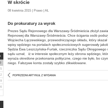
W skrócie
08 kwietnia 2015 | Prawo | AŁ
Do prokuratury za wyrok
Prezes Sądu Rejonowego dla Warszawy-Śródmieścia złożył zawia
Rejonowej dla Warszawy-Śródmieścia. Chce ścigania osób pods
Wojciecha Łączewskiego, przewodniczącego składu, który skaza
wpisy sędziego na portalach społecznościowych sugerowały jakoby
Sędzia Ewa Leszczyńska-Furtak, rzeczniczka Sądu Okręgowego 
sądu uznał, iż w interesie społecznym leży obrona sędziego, kt
wyraża określone przekonania polityczne, czego nie było, bo czy
D
niego. Fałszywe konta zostały szybko zlikwidowane.
5
12
POPRZEDNI ARTYKUŁ Z WYDANIA
19
26