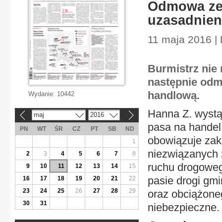
Odmowa zez
uzasadnien
11 maja 2016 |
Burmistrz nie
następnie odm
handlową.
Wydanie:
10442
Hanna Z. wystąp
maj
2016
«
»
pasa na handel,
PN
WT
ŚR
CZ
PT
SB
ND
obowiązuje zak
1
niezwiązanych 
2
3
4
5
6
7
8
ruchu drogoweg
9
10
11
12
13
14
15
pasie drogi gm
16
17
18
19
20
21
22
23
24
25
26
27
28
29
oraz obciążone
30
31
niebezpieczne.