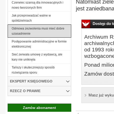
Natomiast ziele
Czerwiec szansą dla innowacyjnych i
jest zaniedbana,
nowo tworzonych firm
Jak przeprowadzać walne w
spółdzielniach
Dostęp do tr
Odmowa zezwolenia musi mieć dobre
uzasadnienie
Archiwum Rz
Postępowanie administracyjne w formie
archiwalnyc
elektronicznej
od 1993 roku
Sieć zerwała umowę z wydawcą, ale
wzbogacone
kary nie uniknęła
Ponad milio
Tańszy i skuteczniejszy sposób
rozwiązania sporu
Zamów dostę
EKSPERT KSIĘGOWEGO
RZECZ O PRAWIE
Masz już wyku
Zamów abonament