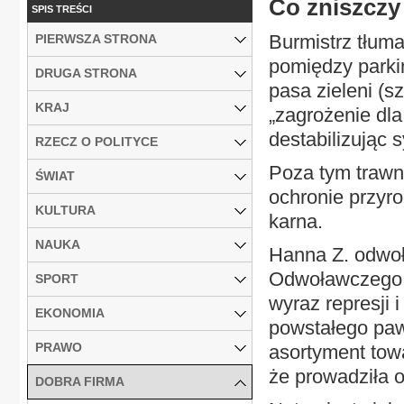
Co zniszczy
SPIS TREŚCI
Burmistrz tłuma
PIERWSZA STRONA
pomiędzy parki
DRUGA STRONA
pasa zieleni (
KRAJ
„zagrożenie dla
destabilizując s
RZECZ O POLITYCE
Poza tym trawn
ŚWIAT
ochronie przyro
KULTURA
karna.
NAUKA
Hanna Z. odwo
Odwoławczego 
SPORT
wyraz represji 
EKONOMIA
powstałego paw
PRAWO
asortyment tow
że prowadziła o
DOBRA FIRMA