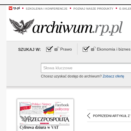
SZKOLENIA I KONFERENCJE
POZNAJ NASZE PRODUKTY
E-SKLE
Prawo
Ekonomia i biznes
SZUKAJ W:
Chcesz uzyskać dostęp do archiwum?
Zobacz ofertę
POPRZEDNI ARTYKUŁ Z