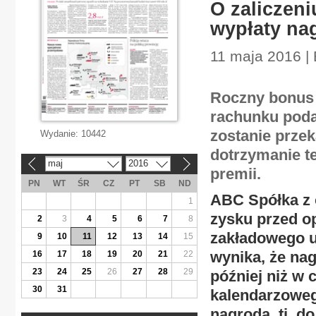
O zaliczen
wypłaty na
11 maja 2016 |
Roczny bonus 
rachunku poda
zostanie przek
Wydanie:
10442
dotrzymanie t
maj
2016
«
»
premii.
PN
WT
ŚR
CZ
PT
SB
ND
ABC Spółka z 
1
zysku przed o
2
3
4
5
6
7
8
zakładowego u
9
10
11
12
13
14
15
wynika, że na
16
17
18
19
20
21
22
23
24
25
26
27
28
29
później niż w 
30
31
kalendarzoweg
nagroda, tj. d