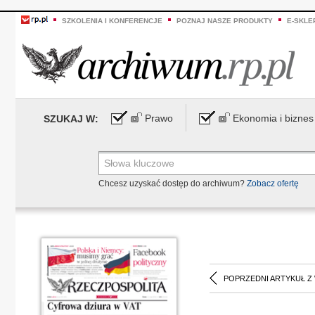
SZKOLENIA I KONFERENCJE
POZNAJ NASZE PRODUKTY
E-SKLE
Prawo
Ekonomia i biznes
SZUKAJ W:
Chcesz uzyskać dostęp do archiwum?
Zobacz ofertę
POPRZEDNI ARTYKUŁ Z