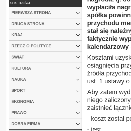
SPIS TREŚCI
wypłaciła nag
PIERWSZA STRONA
spółka powinn
przychodu mem
DRUGA STRONA
stał się należn
KRAJ
faktycznie wy
kalendarzowy
RZECZ O POLITYCE
Kosztami uzysk
ŚWIAT
osiągnięcia pr
KULTURA
źródła przycho
NAUKA
ust. 1 ustawy o
SPORT
Aby zatem wyda
niego zaliczon
EKONOMIA
zaistnieć łączn
PRAWO
- koszt został 
DOBRA FIRMA
- jest...