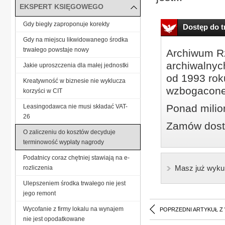
EKSPERT KSIĘGOWEGO
Gdy biegły zaproponuje korekty
Dostęp do tr
Gdy na miejscu likwidowanego środka
trwałego powstaje nowy
Archiwum Rz
archiwalnyc
Jakie uproszczenia dla małej jednostki
od 1993 roku
Kreatywność w biznesie nie wyklucza
wzbogacone
korzyści w CIT
Ponad milio
Leasingodawca nie musi składać VAT-
26
Zamów dostę
O zaliczeniu do kosztów decyduje
terminowość wypłaty nagrody
Podatnicy coraz chętniej stawiają na e-
Masz już wyku
rozliczenia
Ulepszeniem środka trwałego nie jest
jego remont
Wycofanie z firmy lokalu na wynajem
POPRZEDNI ARTYKUŁ Z
nie jest opodatkowane