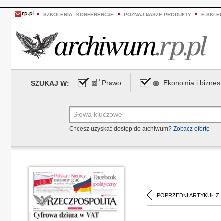
SZKOLENIA I KONFERENCJE
POZNAJ NASZE PRODUKTY
E-SKLE
Prawo
Ekonomia i biznes
SZUKAJ W:
Chcesz uzyskać dostęp do archiwum?
Zobacz ofertę
POPRZEDNI ARTYKUŁ Z