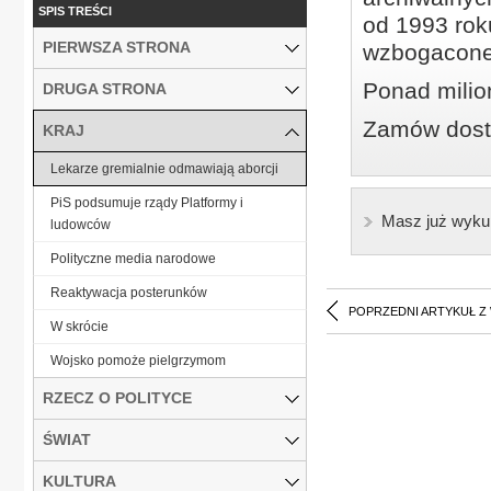
SPIS TREŚCI
od 1993 roku
PIERWSZA STRONA
wzbogacone
Ponad milio
DRUGA STRONA
Zamów dostę
KRAJ
Lekarze gremialnie odmawiają aborcji
PiS podsumuje rządy Platformy i
Masz już wyku
ludowców
Polityczne media narodowe
Reaktywacja posterunków
POPRZEDNI ARTYKUŁ Z
W skrócie
Wojsko pomoże pielgrzymom
RZECZ O POLITYCE
ŚWIAT
KULTURA