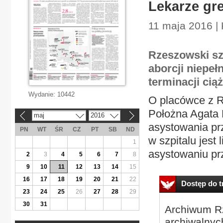
Lekarze gr
11 maja 2016 | 
Rzeszowski sz
aborcji niepeł
terminacji ciąż
Wydanie:
10442
O placówce z R
Położna Agata 
maj
2016
«
»
asystowania prz
PN
WT
ŚR
CZ
PT
SB
ND
w szpitalu jest 
1
asystowaniu prz
2
3
4
5
6
7
8
9
10
11
12
13
14
15
16
17
18
19
20
21
22
Dostęp do tr
23
24
25
26
27
28
29
30
31
Archiwum Rz
archiwalnyc