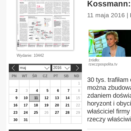
Kossmann: 
11 maja 2016 |
Wydanie:
10442
źródło:
rzeczpospolita.tv
maj
2016
«
»
PN
WT
ŚR
CZ
PT
SB
ND
30 tys. trafił
1
można zbudować
2
3
4
5
6
7
8
zdaniem doświa
9
10
11
12
13
14
15
horyzont i obyc
16
17
18
19
20
21
22
właściciel firm
23
24
25
26
27
28
29
rzeczy właściw
30
31