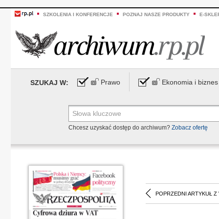
SZKOLENIA I KONFERENCJE
POZNAJ NASZE PRODUKTY
E-SKLE
Prawo
Ekonomia i biznes
SZUKAJ W:
Chcesz uzyskać dostęp do archiwum?
Zobacz ofertę
POPRZEDNI ARTYKUŁ Z