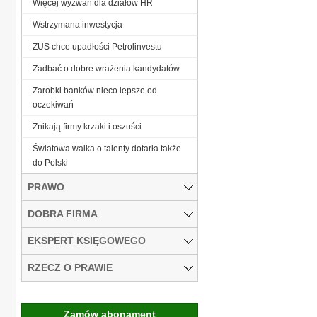
Więcej wyzwań dla działów HR
Wstrzymana inwestycja
ZUS chce upadłości Petrolinvestu
Zadbać o dobre wrażenia kandydatów
Zarobki banków nieco lepsze od
oczekiwań
Znikają firmy krzaki i oszuści
Światowa walka o talenty dotarła także
do Polski
PRAWO
DOBRA FIRMA
EKSPERT KSIĘGOWEGO
RZECZ O PRAWIE
Zamów abonament