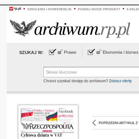
SZKOLENIA I KONFERENCJE
POZNAJ NASZE PRODUKTY
E-SKLE
Prawo
Ekonomia i biznes
SZUKAJ W:
Chcesz uzyskać dostęp do archiwum?
Zobacz ofertę
POPRZEDNI ARTYKUŁ Z