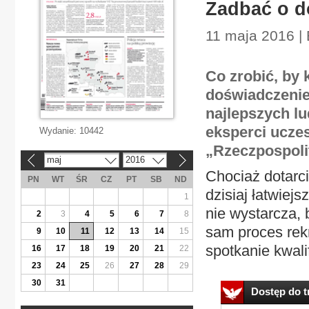
Zadbać o d
11 maja 2016 |
Co zrobić, by
doświadczenie
najlepszych lu
eksperci ucze
Wydanie:
10442
„Rzeczpospolit
maj
2016
«
»
Chociaż dotarc
PN
WT
ŚR
CZ
PT
SB
ND
dzisiaj łatwiej
1
nie wystarcza,
2
3
4
5
6
7
8
sam proces rek
9
10
11
12
13
14
15
spotkanie kwalif
16
17
18
19
20
21
22
23
24
25
26
27
28
29
30
31
Dostęp do tr