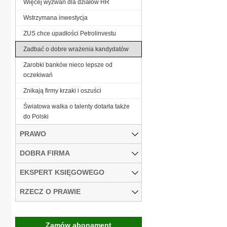
Więcej wyzwań dla działów HR
Wstrzymana inwestycja
ZUS chce upadłości Petrolinvestu
Zadbać o dobre wrażenia kandydatów
Zarobki banków nieco lepsze od
oczekiwań
Znikają firmy krzaki i oszuści
Światowa walka o talenty dotarła także
do Polski
PRAWO
DOBRA FIRMA
EKSPERT KSIĘGOWEGO
RZECZ O PRAWIE
Zamów abonament