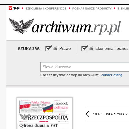
SZKOLENIA I KONFERENCJE
POZNAJ NASZE PRODUKTY
E-SKLE
Prawo
Ekonomia i biznes
SZUKAJ W:
Chcesz uzyskać dostęp do archiwum?
Zobacz ofertę
POPRZEDNI ARTYKUŁ Z