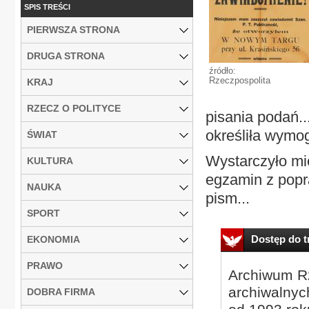
SPIS TREŚCI
PIERWSZA STRONA
DRUGA STRONA
źródło:
Rzeczpospolita
KRAJ
RZECZ O POLITYCE
pisania podań...
określiła wymog
ŚWIAT
Wystarczyło mie
KULTURA
egzamin z pop
NAUKA
pism...
SPORT
Dostęp do tr
EKONOMIA
PRAWO
Archiwum Rz
archiwalnyc
DOBRA FIRMA