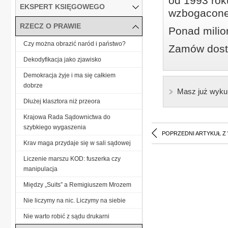
od 1993 roku
EKSPERT KSIĘGOWEGO
wzbogacone
RZECZ O PRAWIE
Ponad milio
Czy można obrazić naród i państwo?
Zamów dostę
Dekodyfikacja jako zjawisko
Demokracja żyje i ma się całkiem
dobrze
Masz już wyku
Dłużej klasztora niż przeora
Krajowa Rada Sądownictwa do
szybkiego wygaszenia
POPRZEDNI ARTYKUŁ Z
Krav maga przydaje się w sali sądowej
Liczenie marszu KOD: fuszerka czy
manipulacja
Między „Suits” a Remigiuszem Mrozem
Nie liczymy na nic. Liczymy na siebie
Nie warto robić z sądu drukarni