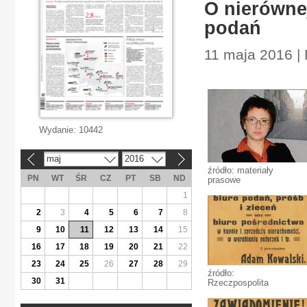
O nierówne
podań
11 maja 2016 | 
Wydanie:
10442
maj
2016
«
»
źródło: materiały
PN
WT
ŚR
CZ
PT
SB
ND
prasowe
1
2
3
4
5
6
7
8
9
10
11
12
13
14
15
16
17
18
19
20
21
22
23
24
25
26
27
28
29
źródło:
30
31
Rzeczpospolita