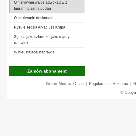
O nierównej walce adwokatów z
biurami pisania podań
Oszukiwanie doskonałe
Rysuje sędzia Arkadiusz Krupa
Sędzia jako człowiek i jako mądry
człowiek
W nieustającej naprawie
Zamów abonament
Gremi Media:
O nas
|
Regulamin
|
Reklama
|
N
© Copyr