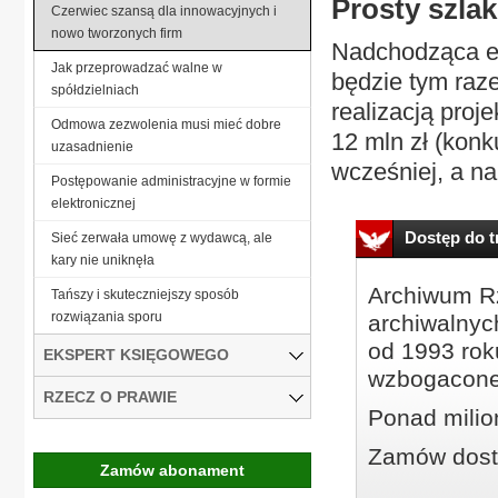
Prosty szlak
Czerwiec szansą dla innowacyjnych i
nowo tworzonych firm
Nadchodząca ed
Jak przeprowadzać walne w
będzie tym raz
spółdzielniach
realizacją proj
Odmowa zezwolenia musi mieć dobre
12 mln zł (konk
uzasadnienie
wcześniej, a na
Postępowanie administracyjne w formie
elektronicznej
Dostęp do tr
Sieć zerwała umowę z wydawcą, ale
kary nie uniknęła
Archiwum Rz
Tańszy i skuteczniejszy sposób
rozwiązania sporu
archiwalnyc
od 1993 roku
EKSPERT KSIĘGOWEGO
wzbogacone
RZECZ O PRAWIE
Ponad milio
Zamów dostę
Zamów abonament