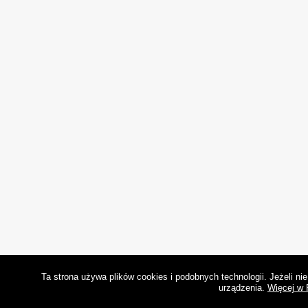
Ta strona używa plików cookies i podobnych technologii. Jeżeli n
urządzenia.
Więcej w 