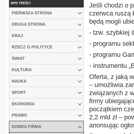
SPIS TREŚCI
Jeśli chodzi o 
czerwca ruszą k
PIERWSZA STRONA
będą mogli ubie
DRUGA STRONA
- tzw. szybkiej 
KRAJ
- programu se
RZECZ O POLITYCE
- programu Ga
ŚWIAT
- instrumentu „
KULTURA
Oferta, z jaką
NAUKA
– umożliwia za
związanych z 
SPORT
firmy ubiegają
EKONOMIA
początkiem cze
PRAWO
2,2 mld zł – po
anonsując ogło
DOBRA FIRMA