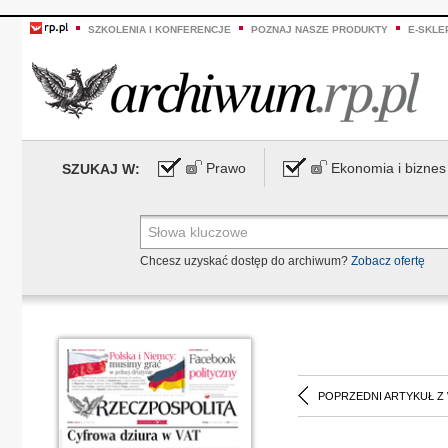
SZKOLENIA I KONFERENCJE
POZNAJ NASZE PRODUKTY
E-SKLE
Prawo
Ekonomia i biznes
SZUKAJ W:
Chcesz uzyskać dostęp do archiwum?
Zobacz ofertę
POPRZEDNI ARTYKUŁ Z