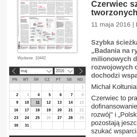
Czerwiec s
tworzonych
11 maja 2016 |
Szybka ścieżk
„Badania na r
milionowych d
Wydanie:
10442
rozwojowych o
maj
2016
«
»
dochodzi wspar
PN
WT
ŚR
CZ
PT
SB
ND
Michał Kołtunia
1
2
3
4
5
6
7
8
Czerwiec to pr
9
10
11
12
13
14
15
dofinansowanie.
16
17
18
19
20
21
22
rozwój" i „Pols
23
24
25
26
27
28
29
pozostają jesz
30
31
szukać wsparci