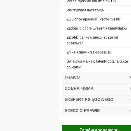
Więcej wyzwań dla działów HR
Wstrzymana inwestycja
ZUS chce upadłości Petrolinvestu
Zadbać o dobre wrażenia kandydatów
Zarobki banków nieco lepsze od
oczekiwań
Znikają firmy krzaki i oszuści
Światowa walka o talenty dotarła także
do Polski
PRAWO
DOBRA FIRMA
EKSPERT KSIĘGOWEGO
RZECZ O PRAWIE
Zamów abonament