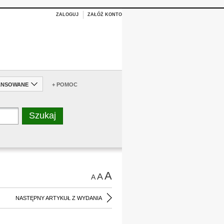
ZALOGUJ
ZAŁÓŻ KONTO
ANSOWANE
+ POMOC
A
A
A
NASTĘPNY ARTYKUŁ Z WYDANIA