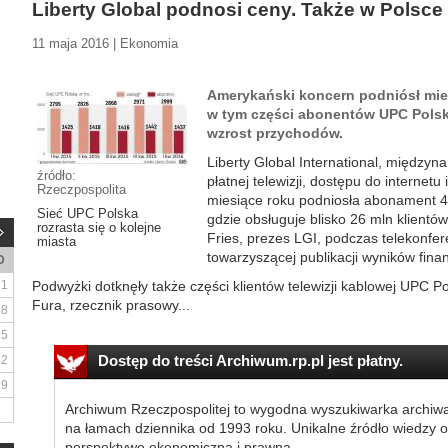
Liberty Global podnosi ceny. Także w Polsce
11 maja 2016 | Ekonomia
Amerykański koncern podniósł mie
w tym części abonentów UPC Pols
wzrost przychodów.
Liberty Global International, między
źródło:
płatnej telewizji, dostępu do internetu 
Rzeczpospolita
miesiące roku podniosła abonament 4 
Sieć UPC Polska
gdzie obsługuje blisko 26 mln klient
rozrasta się o kolejne
Fries, prezes LGI, podczas telekonfer
miasta
towarzyszącej publikacji wyników fina
D
1
Podwyżki dotknęły także części klientów telewizji kablowej UPC Pol
Fura, rzecznik prasowy...
8
15
Dostęp do treści Archiwum.rp.pl jest płatny.
22
29
Archiwum Rzeczpospolitej to wygodna wyszukiwarka archiw
na łamach dziennika od 1993 roku. Unikalne źródło wiedzy o
perspektywę ekonomiczną i prawną.