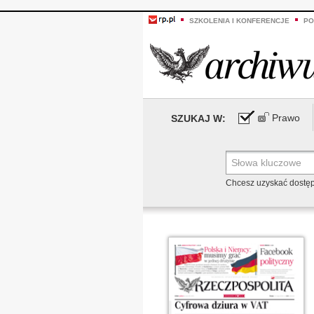
SZKOLENIA I KONFERENCJE
PO
Prawo
SZUKAJ W:
Chcesz uzyskać dostę