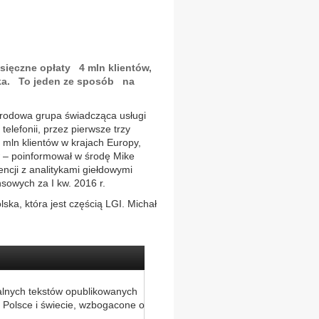
sięczne opłaty 4 mln klientów,
ka. To jeden ze sposób na
narodowa grupa świadcząca usługi
i telefonii, przez pierwsze trzy
mln klientów w krajach Europy,
ów – poinformował w środę Mike
encji z analitykami giełdowymi
nsowych za I kw. 2016 r.
ska, która jest częścią LGI. Michał
alnych tekstów opublikowanych
 Polsce i świecie, wzbogacone o