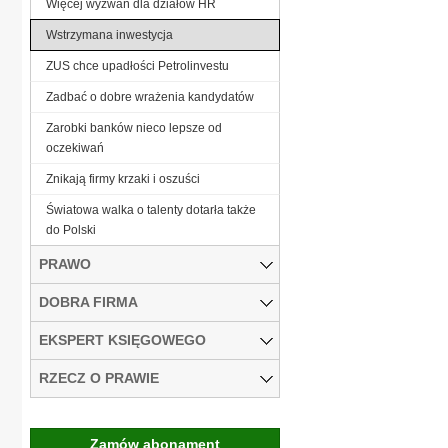
Więcej wyzwań dla działów HR
Wstrzymana inwestycja
ZUS chce upadłości Petrolinvestu
Zadbać o dobre wrażenia kandydatów
Zarobki banków nieco lepsze od
oczekiwań
Znikają firmy krzaki i oszuści
Światowa walka o talenty dotarła także
do Polski
PRAWO
DOBRA FIRMA
EKSPERT KSIĘGOWEGO
RZECZ O PRAWIE
Zamów abonament