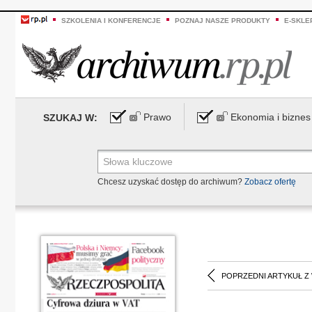
SZKOLENIA I KONFERENCJE
POZNAJ NASZE PRODUKTY
E-SKLE
Prawo
Ekonomia i biznes
SZUKAJ W:
Chcesz uzyskać dostęp do archiwum?
Zobacz ofertę
POPRZEDNI ARTYKUŁ Z