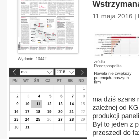
Wstrzymana
11 maja 2016 |
Wydanie:
10442
źródło:
Rzeczpospolita
maj
2016
«
»
Nowela nie zwiększy
potencjału naszych
PN
WT
ŚR
CZ
PT
SB
ND
firm
1
2
3
4
5
6
7
8
ma dziś szans n
9
10
11
12
13
14
15
zależnej od KG
16
17
18
19
20
21
22
produkcji panel
23
24
25
26
27
28
29
Był to jeden z 
30
31
przeszedł do fa