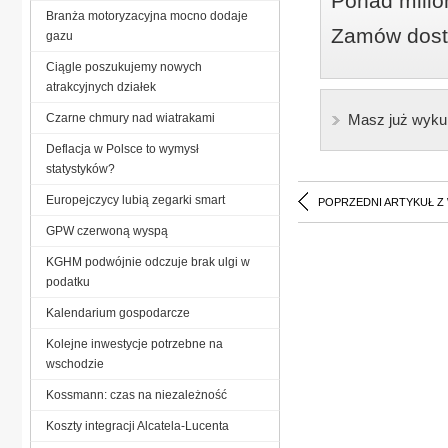
Ponad milio
Branża motoryzacyjna mocno dodaje
Zamów dostę
gazu
Ciągle poszukujemy nowych
atrakcyjnych działek
Czarne chmury nad wiatrakami
Masz już wyku
Deflacja w Polsce to wymysł
statystyków?
Europejczycy lubią zegarki smart
POPRZEDNI ARTYKUŁ Z
GPW czerwoną wyspą
KGHM podwójnie odczuje brak ulgi w
podatku
Kalendarium gospodarcze
Kolejne inwestycje potrzebne na
wschodzie
Kossmann: czas na niezależność
Koszty integracji Alcatela-Lucenta