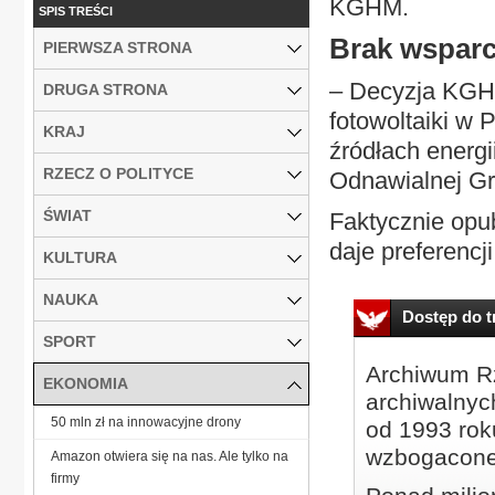
KGHM.
SPIS TREŚCI
Brak wsparci
PIERWSZA STRONA
– Decyzja KGHM
DRUGA STRONA
fotowoltaiki w 
KRAJ
źródłach energi
RZECZ O POLITYCE
Odnawialnej Gr
ŚWIAT
Faktycznie opu
daje preferencji
KULTURA
NAUKA
Dostęp do tr
SPORT
Archiwum Rz
EKONOMIA
archiwalnyc
50 mln zł na innowacyjne drony
od 1993 roku
wzbogacone
Amazon otwiera się na nas. Ale tylko na
firmy