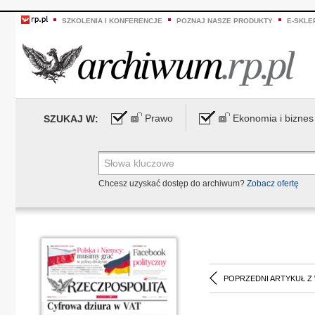
SZKOLENIA I KONFERENCJE
POZNAJ NASZE PRODUKTY
E-SKLE
Prawo
Ekonomia i biznes
SZUKAJ W:
Chcesz uzyskać dostęp do archiwum?
Zobacz ofertę
POPRZEDNI ARTYKUŁ Z