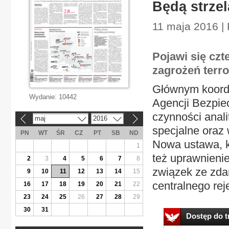
Będą strze
11 maja 2016 |
Pojawi się cz
zagrożeń terr
Głównym koordyn
Wydanie:
10442
Agencji Bezpi
czynności anal
maj
2016
«
»
specjalne oraz
PN
WT
ŚR
CZ
PT
SB
ND
Nowa ustawa, kt
1
też uprawnieni
2
3
4
5
6
7
8
związek ze zda
9
10
11
12
13
14
15
centralnego reje
16
17
18
19
20
21
22
23
24
25
26
27
28
29
30
31
Dostęp do tr