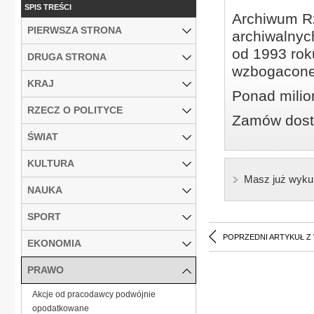
SPIS TREŚCI
Archiwum Rz
PIERWSZA STRONA
archiwalnyc
od 1993 roku
DRUGA STRONA
wzbogacone
KRAJ
Ponad milio
RZECZ O POLITYCE
Zamów dostę
ŚWIAT
KULTURA
Masz już wyku
NAUKA
SPORT
POPRZEDNI ARTYKUŁ Z
EKONOMIA
PRAWO
Akcje od pracodawcy podwójnie
opodatkowane