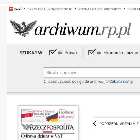
SZKOLENIA I KONFERENCJE
POZNAJ NASZE PRODUKTY
E-SKLE
Prawo
Ekonomia i biznes
SZUKAJ W:
Chcesz uzyskać dostęp do archiwum?
Zobacz ofertę
POPRZEDNI ARTYKUŁ Z