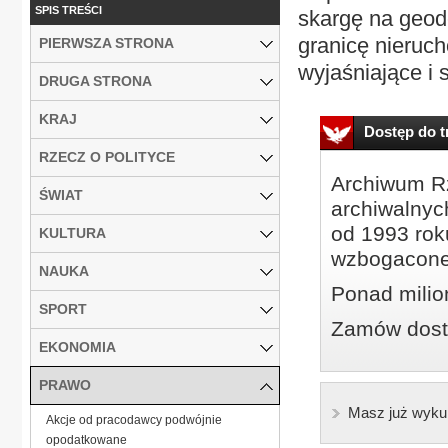
SPIS TREŚCI
skargę na geod
granicę nieruc
PIERWSZA STRONA
wyjaśniające i s
DRUGA STRONA
KRAJ
Dostęp do tr
RZECZ O POLITYCE
Archiwum Rz
ŚWIAT
archiwalnyc
od 1993 roku
KULTURA
wzbogacone
NAUKA
Ponad milio
SPORT
Zamów dostę
EKONOMIA
PRAWO
Masz już wyku
Akcje od pracodawcy podwójnie
opodatkowane