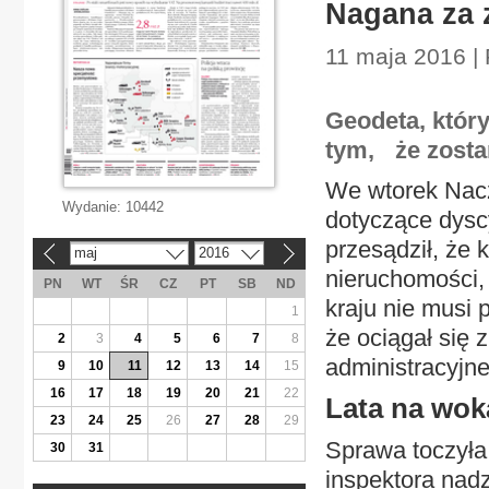
Nagana za 
11 maja 2016 |
Geodeta, który 
tym, że zosta
We wtorek Nacz
Wydanie:
10442
dotyczące dysc
przesądził, że 
maj
2016
«
»
nieruchomości,
PN
WT
ŚR
CZ
PT
SB
ND
kraju nie musi 
1
że ociągał się
2
3
4
5
6
7
8
administracyjn
9
10
11
12
13
14
15
16
17
18
19
20
21
22
Lata na wok
23
24
25
26
27
28
29
Sprawa toczyła
30
31
inspektora nad