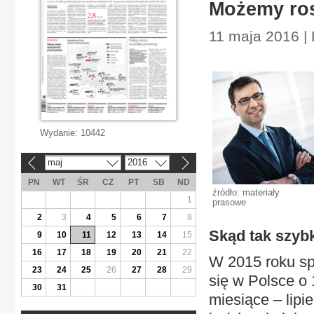
Możemy ros
11 maja 2016 |
Wydanie:
10442
maj
2016
«
»
PN
WT
ŚR
CZ
PT
SB
ND
źródło: materiały
1
prasowe
2
3
4
5
6
7
8
Skąd tak szyb
9
10
11
12
13
14
15
16
17
18
19
20
21
22
W 2015 roku sp
23
24
25
26
27
28
29
się w Polsce o
30
31
miesiące – lipi