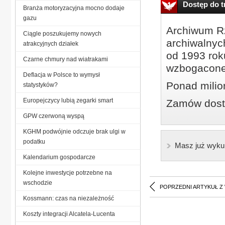
Dostęp do tr
Branża motoryzacyjna mocno dodaje
gazu
Archiwum Rz
Ciągle poszukujemy nowych
archiwalnyc
atrakcyjnych działek
od 1993 roku
Czarne chmury nad wiatrakami
wzbogacone
Deflacja w Polsce to wymysł
Ponad milio
statystyków?
Europejczycy lubią zegarki smart
Zamów dostę
GPW czerwoną wyspą
KGHM podwójnie odczuje brak ulgi w
podatku
Masz już wyku
Kalendarium gospodarcze
Kolejne inwestycje potrzebne na
wschodzie
POPRZEDNI ARTYKUŁ Z
Kossmann: czas na niezależność
Koszty integracji Alcatela-Lucenta