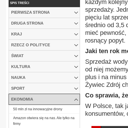
każdym kolejny
SPIS TREŚCI
sprzedaży. Jed
PIERWSZA STRONA
pięciu lat sprz
DRUGA STRONA
średnio od 3,5 
mieć pewność, 
KRAJ
rosnący popyt.
RZECZ O POLITYCE
Jaki ten rok 
ŚWIAT
Sprzedaż wody 
KULTURA
od niej możemy
plus i na minu
NAUKA
Żywiec Zdrój ch
SPORT
Co sprawia, że
EKONOMIA
W Polsce, tak 
50 mln zł na innowacyjne drony
konsumentów, c
Amazon otwiera się na nas. Ale tylko na
firmy