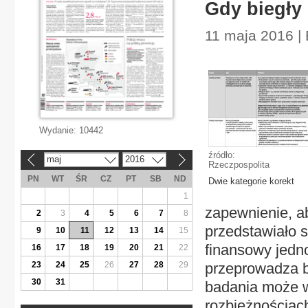
Gdy biegły
11 maja 2016 |
Wydanie:
10442
źródło:
maj
2016
«
»
Rzeczpospolita
PN
WT
ŚR
CZ
PT
SB
ND
Dwie kategorie korekt
1
zapewnienie, ab
2
3
4
5
6
7
8
przedstawiało s
9
10
11
12
13
14
15
finansowy jedno
16
17
18
19
20
21
22
23
24
25
26
27
28
29
przeprowadza b
30
31
badania może w
rozbieżnościach