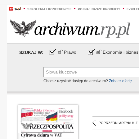
SZKOLENIA I KONFERENCJE
POZNAJ NASZE PRODUKTY
E-SKLE
Prawo
Ekonomia i biznes
SZUKAJ W:
Chcesz uzyskać dostęp do archiwum?
Zobacz ofertę
POPRZEDNI ARTYKUŁ Z