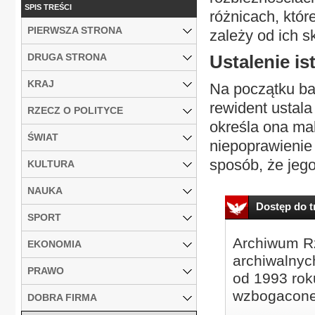
SPIS TREŚCI
różnicach, któ
PIERWSZA STRONA
zależy od ich sk
DRUGA STRONA
Ustalenie is
KRAJ
Na początku ba
rewident ustala
RZECZ O POLITYCE
określa ona ma
ŚWIAT
niepoprawienie 
sposób, że jego
KULTURA
NAUKA
Dostęp do tr
SPORT
Archiwum Rz
EKONOMIA
archiwalnyc
PRAWO
od 1993 roku
wzbogacone
DOBRA FIRMA