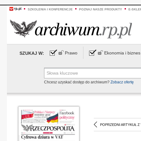
SZKOLENIA I KONFERENCJE
POZNAJ NASZE PRODUKTY
E-SKLE
Prawo
Ekonomia i biznes
SZUKAJ W:
Chcesz uzyskać dostęp do archiwum?
Zobacz ofertę
POPRZEDNI ARTYKUŁ Z