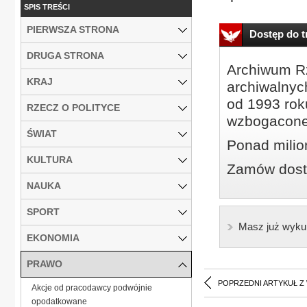
SPIS TREŚCI
PIERWSZA STRONA
Dostęp do tr
DRUGA STRONA
Archiwum Rz
KRAJ
archiwalnyc
od 1993 roku
RZECZ O POLITYCE
wzbogacone
ŚWIAT
Ponad milio
KULTURA
Zamów dostę
NAUKA
SPORT
Masz już wyku
EKONOMIA
PRAWO
POPRZEDNI ARTYKUŁ Z
Akcje od pracodawcy podwójnie
opodatkowane