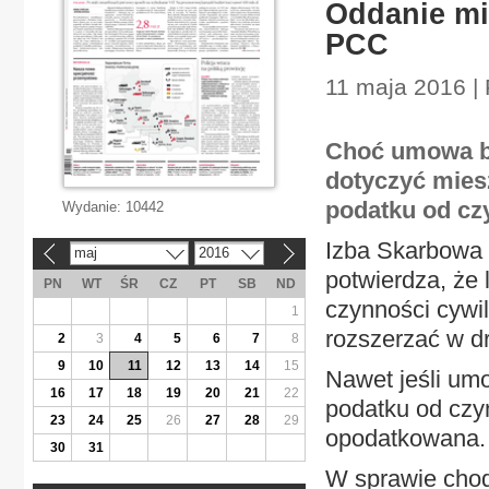
Oddanie mi
PCC
11 maja 2016 |
Choć umowa bę
dotyczyć miesz
podatku od cz
Wydanie:
10442
Izba Skarbowa 
maj
2016
«
»
potwierdza, że 
PN
WT
ŚR
CZ
PT
SB
ND
czynności cywil
1
rozszerzać w d
2
3
4
5
6
7
8
9
10
11
12
13
14
15
Nawet jeśli umo
16
17
18
19
20
21
22
podatku od czy
23
24
25
26
27
28
29
opodatkowana.
30
31
W sprawie chodz