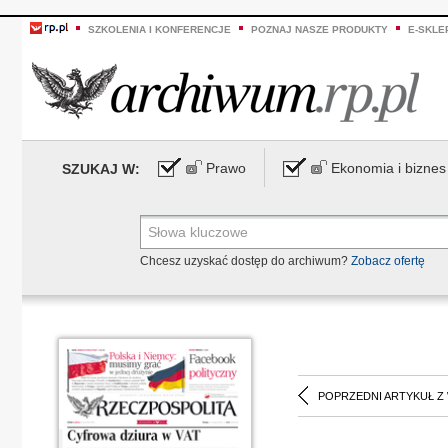
SZKOLENIA I KONFERENCJE
POZNAJ NASZE PRODUKTY
E-SKLE
Prawo
Ekonomia i biznes
SZUKAJ W:
Chcesz uzyskać dostęp do archiwum?
Zobacz ofertę
POPRZEDNI ARTYKUŁ Z