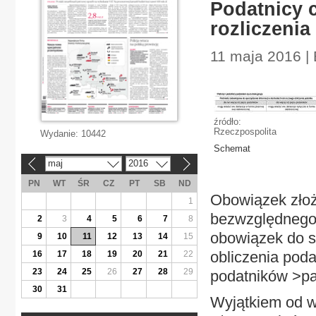
Podatnicy c
rozliczenia
11 maja 2016 |
źródło:
Rzeczpospolita
Wydanie:
10442
Schemat
maj
2016
«
»
PN
WT
ŚR
CZ
PT
SB
ND
Obowiązek złoże
1
bezwzględnego.
2
3
4
5
6
7
8
obowiązek do s
9
10
11
12
13
14
15
obliczenia poda
16
17
18
19
20
21
22
23
24
25
26
27
28
29
podatników >pa
30
31
Wyjątkiem od w