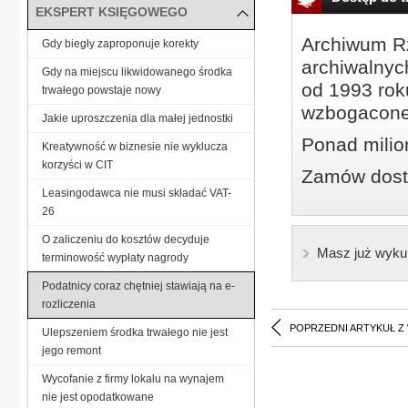
EKSPERT KSIĘGOWEGO
Archiwum Rz
Gdy biegły zaproponuje korekty
archiwalnyc
Gdy na miejscu likwidowanego środka
od 1993 roku
trwałego powstaje nowy
wzbogacone
Jakie uproszczenia dla małej jednostki
Ponad milio
Kreatywność w biznesie nie wyklucza
korzyści w CIT
Zamów dostę
Leasingodawca nie musi składać VAT-
26
O zaliczeniu do kosztów decyduje
Masz już wyku
terminowość wypłaty nagrody
Podatnicy coraz chętniej stawiają na e-
rozliczenia
POPRZEDNI ARTYKUŁ Z
Ulepszeniem środka trwałego nie jest
jego remont
Wycofanie z firmy lokalu na wynajem
nie jest opodatkowane