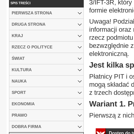
3/IFT-3R, który
SPIS TREŚCI
formie elektroni
PIERWSZA STRONA
Uwaga! Podział
DRUGA STRONA
informacji oraz
KRAJ
rzecz podmiotu
bezwzględnie z
RZECZ O POLITYCE
elektroniczną.
ŚWIAT
Jest kilka 
KULTURA
Płatnicy PIT i 
NAUKA
mogą składać de
z trzech dostęp
SPORT
Wariant 1. 
EKONOMIA
Pierwszą z nich
PRAWO
DOBRA FIRMA
Dostęp do tr