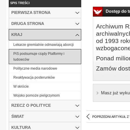
SPIS TREŚCI
Dostęp do tr
PIERWSZA STRONA
DRUGA STRONA
Archiwum Rz
archiwalnyc
KRAJ
od 1993 roku
Lekarze gremialnie odmawiają aborcji
wzbogacone
PiS podsumuje rządy Platformy i
Ponad milio
ludowców
Zamów dostę
Polityczne media narodowe
Reaktywacja posterunków
W skrócie
Masz już wyku
Wojsko pomoże pielgrzymom
RZECZ O POLITYCE
ŚWIAT
POPRZEDNI ARTYKUŁ Z
KULTURA