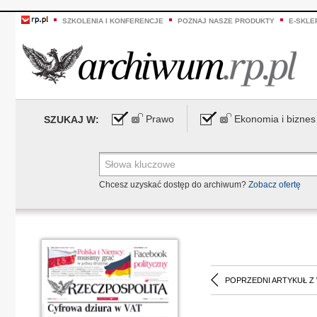
SZKOLENIA I KONFERENCJE
POZNAJ NASZE PRODUKTY
E-SKLE
Prawo
Ekonomia i biznes
SZUKAJ W:
Chcesz uzyskać dostęp do archiwum?
Zobacz ofertę
POPRZEDNI ARTYKUŁ Z