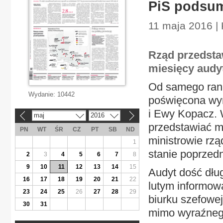
PiS podsum
11 maja 2016 | 
Rząd przedst
miesięcy audyt
Od samego rana
Wydanie:
10442
poświęcona wyn
i Ewy Kopacz. 
maj
2016
«
»
przedstawiać m
PN
WT
ŚR
CZ
PT
SB
ND
ministrowie rzą
1
stanie poprzedn
2
3
4
5
6
7
8
9
10
11
12
13
14
15
Audyt dość dług
16
17
18
19
20
21
22
lutym informowa
23
24
25
26
27
28
29
biurku szefowej
30
31
mimo wyraźnego