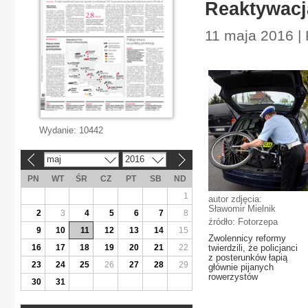
Reaktywacj
11 maja 2016 |
Wydanie:
10442
maj
2016
«
»
PN
WT
ŚR
CZ
PT
SB
ND
1
autor zdjęcia:
Sławomir Mielnik
2
3
4
5
6
7
8
źródło: Fotorzepa
9
10
11
12
13
14
15
Zwolennicy reformy
16
17
18
19
20
21
22
twierdzili, że policjanci
z posterunków łapią
23
24
25
26
27
28
29
głównie pijanych
rowerzystów
30
31