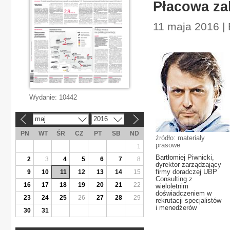
Płacowa za
11 maja 2016 |
Wydanie:
10442
maj
2016
«
»
PN
WT
ŚR
CZ
PT
SB
ND
źródło: materiały
prasowe
1
Bartłomiej Piwnicki,
2
3
4
5
6
7
8
dyrektor zarządzający
firmy doradczej UBP
9
10
11
12
13
14
15
Consulting z
16
17
18
19
20
21
22
wieloletnim
doświadczeniem w
23
24
25
26
27
28
29
rekrutacji specjalistów
i menedżerów
30
31