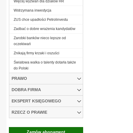
Więcej wyzwań dla działów HR
Wstrzymana inwestycja
ZUS chce upadłości Petrolinvestu
Zadbać o dobre wrażenia kandydatów
Zarobki banków nieco lepsze od
oczekiwań
Znikają firmy krzaki i oszuści
Światowa walka o talenty dotarła także
do Polski
PRAWO
DOBRA FIRMA
EKSPERT KSIĘGOWEGO
RZECZ O PRAWIE
Zamów abonament