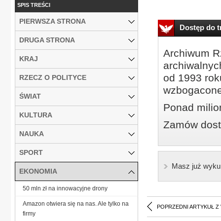
SPIS TREŚCI
PIERWSZA STRONA
Dostęp do tr
DRUGA STRONA
Archiwum Rz
KRAJ
archiwalnyc
od 1993 roku
RZECZ O POLITYCE
wzbogacone
ŚWIAT
Ponad milio
KULTURA
Zamów dostę
NAUKA
SPORT
Masz już wyku
EKONOMIA
50 mln zł na innowacyjne drony
Amazon otwiera się na nas. Ale tylko na
POPRZEDNI ARTYKUŁ Z
firmy