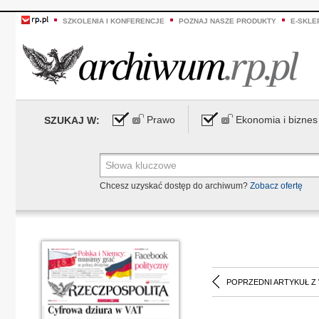
SZKOLENIA I KONFERENCJE
POZNAJ NASZE PRODUKTY
E-SKLE
Prawo
Ekonomia i biznes
SZUKAJ W:
Chcesz uzyskać dostęp do archiwum?
Zobacz ofertę
POPRZEDNI ARTYKUŁ Z