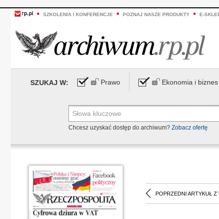
SZKOLENIA I KONFERENCJE
POZNAJ NASZE PRODUKTY
E-SKLE
Prawo
Ekonomia i biznes
SZUKAJ W:
Chcesz uzyskać dostęp do archiwum?
Zobacz ofertę
POPRZEDNI ARTYKUŁ Z