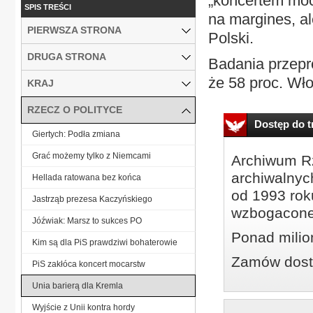
„koncertem moca
SPIS TREŚCI
na margines, a
PIERWSZA STRONA
Polski.
DRUGA STRONA
Badania przepr
że 58 proc. Wło
KRAJ
RZECZ O POLITYCE
Dostęp do tr
Giertych: Podła zmiana
Grać możemy tylko z Niemcami
Archiwum Rz
archiwalnyc
Hellada ratowana bez końca
od 1993 roku
Jastrząb prezesa Kaczyńskiego
wzbogacone
Jóźwiak: Marsz to sukces PO
Ponad milio
Kim są dla PiS prawdziwi bohaterowie
Zamów dostę
PiS zakłóca koncert mocarstw
Unia barierą dla Kremla
Wyjście z Unii kontra hordy