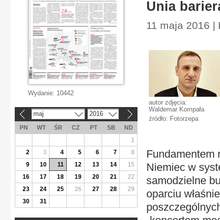
Unia barier
11 maja 2016 | 
Wydanie:
10442
autor zdjęcia:
Waldemar Kompała
maj
2016
«
»
źródło: Fotorzepa
PN
WT
ŚR
CZ
PT
SB
ND
1
Fundamentem na
2
3
4
5
6
7
8
9
10
11
12
13
14
15
Niemiec w syst
16
17
18
19
20
21
22
samodzielne bu
23
24
25
26
27
28
29
oparciu właśni
30
31
poszczególnych