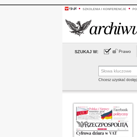
SZKOLENIA I KONFERENCJE
PO
Prawo
SZUKAJ W:
Chcesz uzyskać dostę