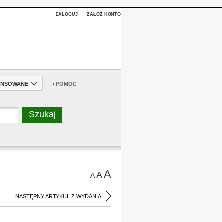
ZALOGUJ
ZAŁÓŻ KONTO
ANSOWANE
+ POMOC
A
A
A
NASTĘPNY ARTYKUŁ Z WYDANIA