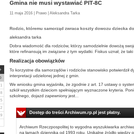
Gmina nie musi wystawiać PIT-8C
11 maja 2016 | Prawo | Aleksandra Tarka
Rodzic, któremu samorząd zwraca koszty dowozu dziecka do 
aleksandra tarka
Dobra wiadomość dla rodziców, którzy samodzielnie dowożą swoje 
które refinansują im związane z tym wydatki. Fiskus uznał, że taki
Realizacja obowiązków
To korzystne dla samorządów i rodziców stanowisko potwierdził d
interpretacji udzielonej jednej z gmin.
D
We wniosku gmina wyjaśniła, że zgodnie z art. 17 ustawy o syste
1
szkół wszystkim dzieciom spełniającym wyznaczone kryteria. Pon
8
szkolnego, dojazd zapewniony jest...
15
22
Dostęp do treści Archiwum.rp.pl jest płatny.
29
Archiwum Rzeczpospolitej to wygodna wyszukiwarka archiw
na łamach dziennika od 1993 roku. Unikalne źródło wiedzy o