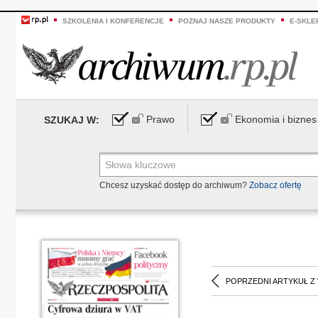
SZKOLENIA I KONFERENCJE
POZNAJ NASZE PRODUKTY
E-SKLE
Prawo
Ekonomia i biznes
SZUKAJ W:
Chcesz uzyskać dostęp do archiwum?
Zobacz ofertę
POPRZEDNI ARTYKUŁ Z