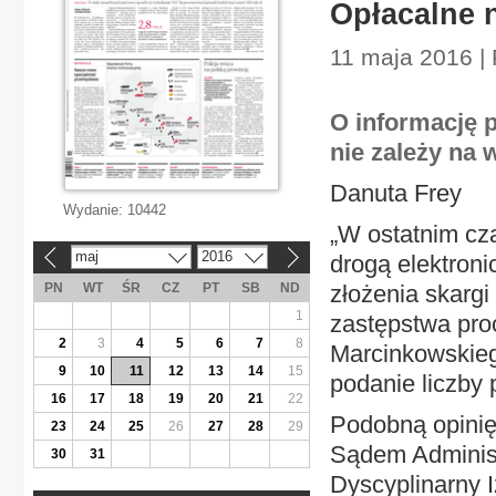
Opłacalne 
11 maja 2016 |
O informację p
nie zależy na 
Danuta Frey
Wydanie:
10442
„W ostatnim cz
maj
2016
drogą elektroni
«
»
PN
WT
ŚR
CZ
PT
SB
ND
złożenia skarg
1
zastępstwa proc
2
3
4
5
6
7
8
Marcinkowskieg
9
10
11
12
13
14
15
podanie liczby
16
17
18
19
20
21
22
Podobną opinię
23
24
25
26
27
28
29
Sądem Adminis
30
31
Dyscyplinarny I