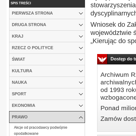
SPIS TREŚCI
stowarzyszenia
dyscyplinarnyc
PIERWSZA STRONA
Wniosek do Zak
DRUGA STRONA
województwie ś
KRAJ
„Kierując do spó
RZECZ O POLITYCE
Dostęp do tr
ŚWIAT
KULTURA
Archiwum Rz
archiwalnyc
NAUKA
od 1993 roku
SPORT
wzbogacone
EKONOMIA
Ponad milio
PRAWO
Zamów dostę
Akcje od pracodawcy podwójnie
opodatkowane