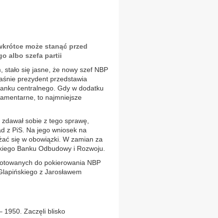
krótce może stanąć przed
o albo szefa partii
 stało się jasne, że nowy szef NBP
łaśnie prezydent przedstawia
banku centralnego. Gdy w dodatku
lamentarne, to najmniejsze
zdawał sobie z tego sprawę,
d z PiS. Na jego wniosek na
ać się w obowiązki. W zamian za
skiego Banku Odbudowy i Rozwoju.
ygotowanych do pokierowania NBP
 Glapińskiego z Jarosławem
 1950. Zaczęli blisko