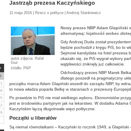
Jastrząb prezesa Kaczyńskiego
11 maja 2016 | Rzecz o polityce | Andrzej Stankiewicz
Nowy prezes NBP Adam Glapiński w
alternatywą: lojalność wobec złoteg
Gdy Andrzej Duda został prezydentem,
będzie pochodził z kręgu PiS, bo to w
Sejmowi kandydata na fotel prezesa 
autor zdjęcia: Rafał
okazało się, że PiS wygrał wybory par
Guz
wątpliwości zniknęły już całkowicie.
źródło: PAP
Odchodzący prezes NBP Marek Belka 
D
dlatego poszedł na pragmatyczny ukła
1
początku marca Adam Glapiński wszedł do zarządu NBP, by wdraż
to nowa władza poparła Belkę w staraniach o prezesurę Europej
8
Po prawdzie to PiS nie miał wielkiego wyboru. Ekonomistów prz
15
jest w środowisku partyjnym jak na lekarstwo. W dodatku Adama
22
Kaczyńskim łączą długotrwałe więzi polityczne.
29
Początki u liberałów
Są niemal równolatkami – Kaczyński to rocznik 1949, a Glapiński –