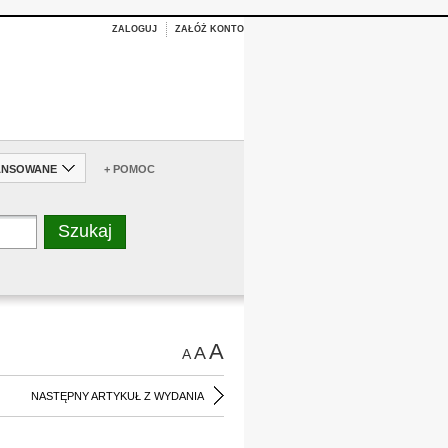
ZALOGUJ
ZAŁÓŻ KONTO
ANSOWANE
+ POMOC
A
A
A
NASTĘPNY ARTYKUŁ Z WYDANIA