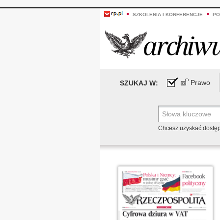
SZKOLENIA I KONFERENCJE
PO
Prawo
SZUKAJ W:
Chcesz uzyskać dostę