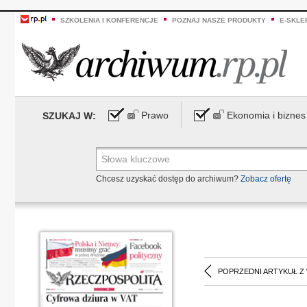
SZKOLENIA I KONFERENCJE
POZNAJ NASZE PRODUKTY
E-SKLE
Prawo
Ekonomia i biznes
SZUKAJ W:
Chcesz uzyskać dostęp do archiwum?
Zobacz ofertę
POPRZEDNI ARTYKUŁ Z