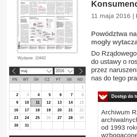
Konsumenci
11 maja 2016 |
Powództwa na
mogły wytaczać
Do Rządowego Ce
Wydanie:
10442
do ustawy o ro
przez naruszeni
maj
2016
«
»
nas do tego pra
PN
WT
ŚR
CZ
PT
SB
ND
1
2
3
4
5
6
7
8
Dostęp do tr
9
10
11
12
13
14
15
16
17
18
19
20
21
22
Archiwum Rz
23
24
25
26
27
28
29
archiwalnyc
30
31
od 1993 roku
wzbogacone