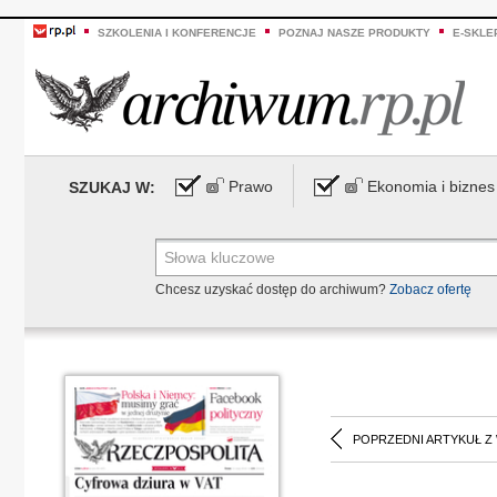
SZKOLENIA I KONFERENCJE
POZNAJ NASZE PRODUKTY
E-SKLE
Prawo
Ekonomia i biznes
SZUKAJ W:
Chcesz uzyskać dostęp do archiwum?
Zobacz ofertę
POPRZEDNI ARTYKUŁ Z