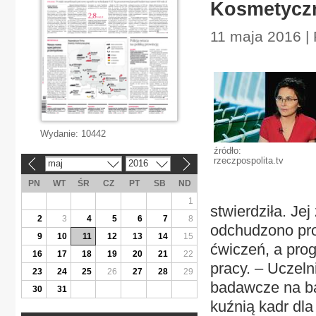
Kosmetyczn
11 maja 2016 | 
Wydanie:
10442
źródło:
rzeczpospolita.tv
maj
2016
«
»
PN
WT
ŚR
CZ
PT
SB
ND
1
stwierdziła. Je
2
3
4
5
6
7
8
odchudzono prog
9
10
11
12
13
14
15
ćwiczeń, a pro
16
17
18
19
20
21
22
pracy. – Uczeln
23
24
25
26
27
28
29
badawcze na ba
30
31
kuźnią kadr dla