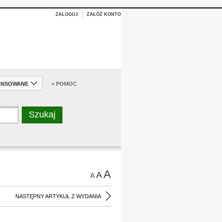
ZALOGUJ
ZAŁÓŻ KONTO
ANSOWANE
+ POMOC
A
A
A
NASTĘPNY ARTYKUŁ Z WYDANIA