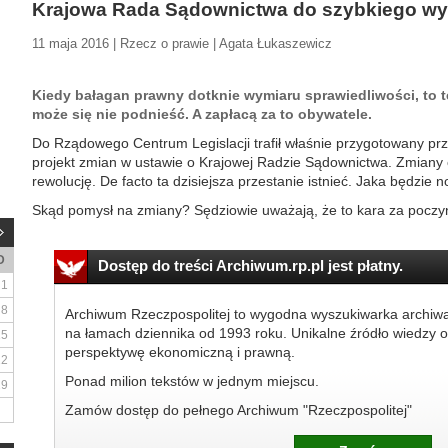
Krajowa Rada Sądownictwa do szybkiego wy
11 maja 2016 | Rzecz o prawie | Agata Łukaszewicz
Kiedy bałagan prawny dotknie wymiaru sprawiedliwości, to te
może się nie podnieść. A zapłacą za to obywatele.
Do Rządowego Centrum Legislacji trafił właśnie przygotowany prz
projekt zmian w ustawie o Krajowej Radzie Sądownictwa. Zmiany
rewolucję. De facto ta dzisiejsza przestanie istnieć. Jaka będzie 
Skąd pomysł na zmiany? Sędziowie uważają, że to kara za poczyna
D
Dostęp do treści Archiwum.rp.pl jest płatny.
1
8
Archiwum Rzeczpospolitej to wygodna wyszukiwarka archiw
na łamach dziennika od 1993 roku. Unikalne źródło wiedzy o
15
perspektywę ekonomiczną i prawną.
22
Ponad milion tekstów w jednym miejscu.
29
Zamów dostęp do pełnego Archiwum "Rzeczpospolitej"