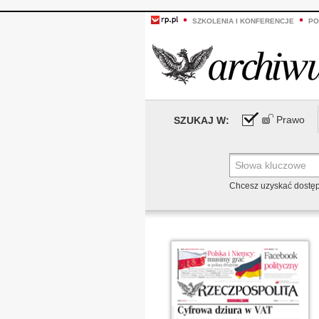
SZKOLENIA I KONFERENCJE
PO
Prawo
SZUKAJ W:
Chcesz uzyskać dostę