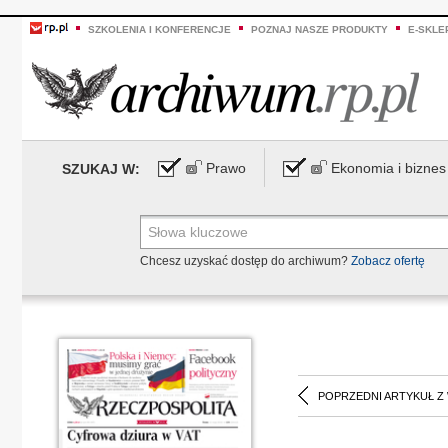
SZKOLENIA I KONFERENCJE
POZNAJ NASZE PRODUKTY
E-SKLE
Prawo
Ekonomia i biznes
SZUKAJ W:
Chcesz uzyskać dostęp do archiwum?
Zobacz ofertę
POPRZEDNI ARTYKUŁ Z