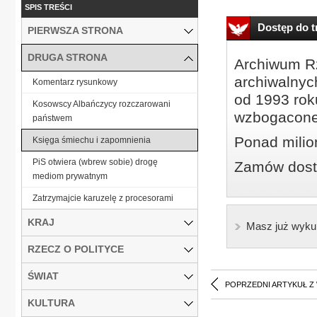
SPIS TREŚCI
Dostęp do tr
PIERWSZA STRONA
DRUGA STRONA
Archiwum Rz
archiwalnyc
Komentarz rysunkowy
od 1993 roku
Kosowscy Albańczycy rozczarowani
wzbogacone
państwem
Ponad milio
Księga śmiechu i zapomnienia
PiS otwiera (wbrew sobie) drogę
Zamów dostę
mediom prywatnym
Zatrzymajcie karuzelę z procesorami
KRAJ
Masz już wyku
RZECZ O POLITYCE
ŚWIAT
POPRZEDNI ARTYKUŁ Z
KULTURA