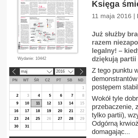
Księga śmi
11 maja 2016 | 
Już służby bra
razem niezapo
legalny! – kie
dziękują parti
Wydanie:
10442
Z tego punktu 
maj
2016
«
»
demonstrantów 
PN
WT
ŚR
CZ
PT
SB
ND
postępem stabil
1
2
3
4
5
6
7
8
Wokół tyle dob
9
10
11
12
13
14
15
przebaczenie, 
16
17
18
19
20
21
22
tylko partii), 
23
24
25
26
27
28
29
Odgórną krwioż
30
31
domagając...