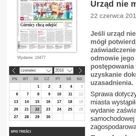
Urząd nie
22 czerwca 201
Jeśli urząd ni
mógł potwierdz
zaświadczenie
odmowie jego 
Wydanie:
10477
postępowania 
czerwiec
2016
«
»
uzyskanie dok
PN
WT
ŚR
CZ
PT
SB
ND
uzasadnienia.
1
2
3
4
5
Sprawa dotyczy
6
7
8
9
10
11
12
miasta wystąpił
13
14
15
16
17
18
19
wydanie zaświa
20
21
22
23
24
25
26
27
28
29
30
samochodowej n
zagospodarowa
SPIS TREŚCI