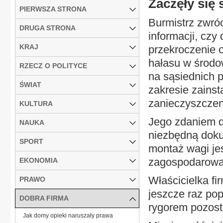
Zaczęły się
PIERWSZA STRONA
Burmistrz zwró
DRUGA STRONA
informacji, czy
KRAJ
przekroczenie
hałasu w środo
RZECZ O POLITYCE
na sąsiednich p
ŚWIAT
zakresie zains
zanieczyszczen
KULTURA
Jego zdaniem d
NAUKA
niezbędną doku
SPORT
montaż wagi je
zagospodarowa
EKONOMIA
Właścicielka fi
PRAWO
jeszcze raz po
DOBRA FIRMA
rygorem pozost
Jak domy opieki naruszały prawa