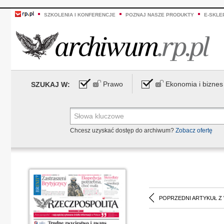
SZKOLENIA I KONFERENCJE
POZNAJ NASZE PRODUKTY
E-SKLE
Prawo
Ekonomia i biznes
SZUKAJ W:
Chcesz uzyskać dostęp do archiwum?
Zobacz ofertę
POPRZEDNI ARTYKUŁ Z