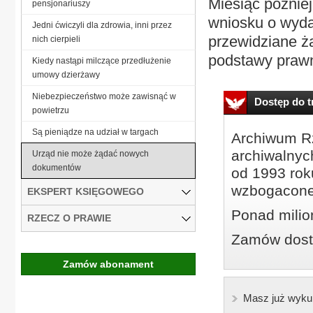
Miesiąc później
pensjonariuszy
wniosku o wyda
Jedni ćwiczyli dla zdrowia, inni przez
przewidziane ż
nich cierpieli
podstawy prawne
Kiedy nastąpi milczące przedłużenie
umowy dzierżawy
Niebezpieczeństwo może zawisnąć w
Dostęp do tr
powietrzu
Są pieniądze na udział w targach
Archiwum Rz
archiwalnyc
Urząd nie może żądać nowych
dokumentów
od 1993 roku
wzbogacone
EKSPERT KSIĘGOWEGO
Ponad milio
RZECZ O PRAWIE
Zamów dostę
Zamów abonament
Masz już wyku