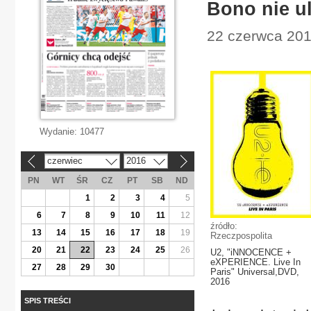
Bono nie ul
22 czerwca 2016
Wydanie:
10477
czerwiec
2016
«
»
PN
WT
ŚR
CZ
PT
SB
ND
1
2
3
4
5
6
7
8
9
10
11
12
źródło:
13
14
15
16
17
18
19
Rzeczpospolita
20
21
22
23
24
25
26
U2, "iNNOCENCE +
eXPERIENCE. Live In
27
28
29
30
Paris" Universal,DVD,
2016
SPIS TREŚCI