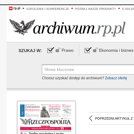
SZKOLENIA I KONFERENCJE
POZNAJ NASZE PRODUKTY
E-SKLE
Prawo
Ekonomia i biznes
SZUKAJ W:
Chcesz uzyskać dostęp do archiwum?
Zobacz ofertę
POPRZEDNI ARTYKUŁ Z