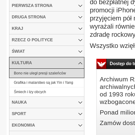
do bezpłatnej d
PIERWSZA STRONA
promocji iPhone
DRUGA STRONA
przyjęciem pół 
wyrażali równie
KRAJ
zdradę rockowy
RZECZ O POLITYCE
Wszystko wzięło
ŚWIAT
KULTURA
Dostęp do tr
Bono nie uległ presji szaleńców
Archiwum Rz
Grafika i malarstwo są jak Yin i Yang
archiwalnyc
Śmiech i łzy obcych
od 1993 roku
wzbogacone
NAUKA
Ponad milio
SPORT
Zamów dostę
EKONOMIA